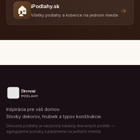
iPodlahy.sk
🏠
→
Všetky podlahy a koberce na jednom mieste
Inšpirácia pre váš domov.
Stovky dekorov, hrubiek a typov konštrukcie.
Drevené podlahy je nezávislý katalóg drevených podláh —
agregujeme ponuky a parametre na jednom mieste.