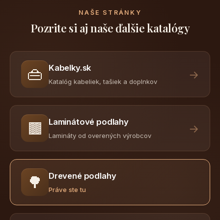
NAŠE STRÁNKY
Pozrite si aj naše ďalšie katalógy
Kabelky.sk
👜
→
Katalóg kabeliek, tašiek a doplnkov
Laminátové podlahy
🟫
→
Lamináty od overených výrobcov
Drevené podlahy
🌳
Práve ste tu