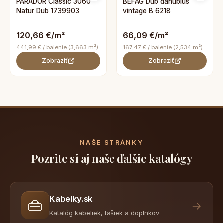
PARADOR Classic 3060
BEFAG Dub danubius
Natur Dub 1739903
vintage B 6218
120,66 €/m²
66,09 €/m²
441,99 € / balenie (3,663 m²)
167,47 € / balenie (2,534 m²)
Zobraziť
Zobraziť
NAŠE STRÁNKY
Pozrite si aj naše ďalšie katalógy
Kabelky.sk
👜
→
Katalóg kabeliek, tašiek a doplnkov