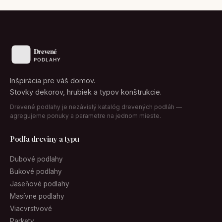
Inšpirácia pre váš domov.
Stovky dekorov, hrubiek a typov konštrukcie.
Drevené podlahy je nezávislý katalóg drevených podláh —
agregujeme ponuky a parametre na jednom mieste.
Podľa dreviny a typu
Dubové podlahy
Bukové podlahy
Jaseňové podlahy
Masívne podlahy
Viacvrstvové
Parkety