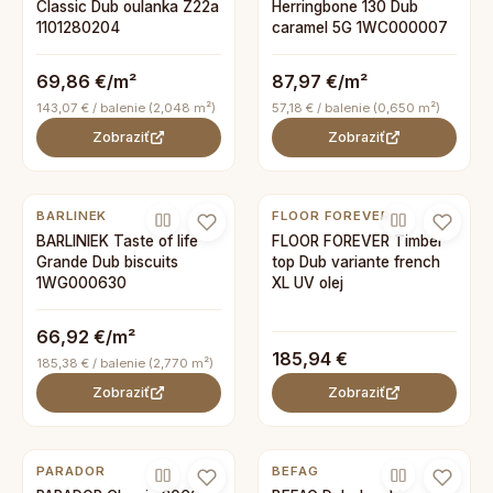
Classic Dub oulanka Z22a
Herringbone 130 Dub
1101280204
caramel 5G 1WC000007
69,86 €/m²
87,97 €/m²
143,07 € / balenie (2,048 m²)
57,18 € / balenie (0,650 m²)
Zobraziť
Zobraziť
BARLINEK
FLOOR FOREVER
BARLINIEK Taste of life
FLOOR FOREVER Timber
Grande Dub biscuits
top Dub variante french
1WG000630
XL UV olej
66,92 €/m²
185,94 €
185,38 € / balenie (2,770 m²)
Zobraziť
Zobraziť
PARADOR
BEFAG