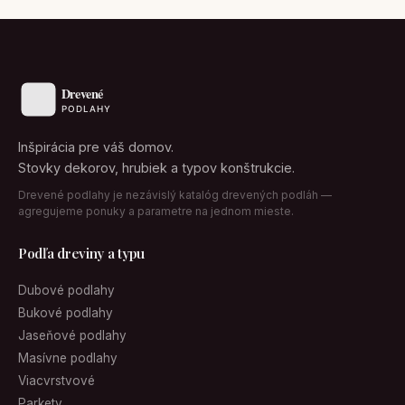
Inšpirácia pre váš domov.
Stovky dekorov, hrubiek a typov konštrukcie.
Drevené podlahy je nezávislý katalóg drevených podláh —
agregujeme ponuky a parametre na jednom mieste.
Podľa dreviny a typu
Dubové podlahy
Bukové podlahy
Jaseňové podlahy
Masívne podlahy
Viacvrstvové
Parkety