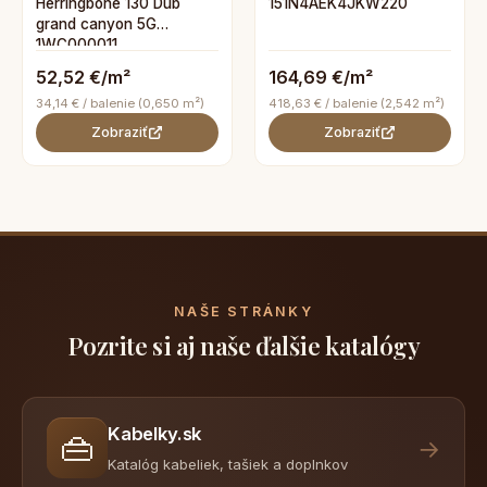
Herringbone 130 Dub
151N4AEK4JKW220
grand canyon 5G
1WC000011
52,52 €/m²
164,69 €/m²
34,14 € / balenie (0,650 m²)
418,63 € / balenie (2,542 m²)
Zobraziť
Zobraziť
NAŠE STRÁNKY
Pozrite si aj naše ďalšie katalógy
Kabelky.sk
👜
→
Katalóg kabeliek, tašiek a doplnkov