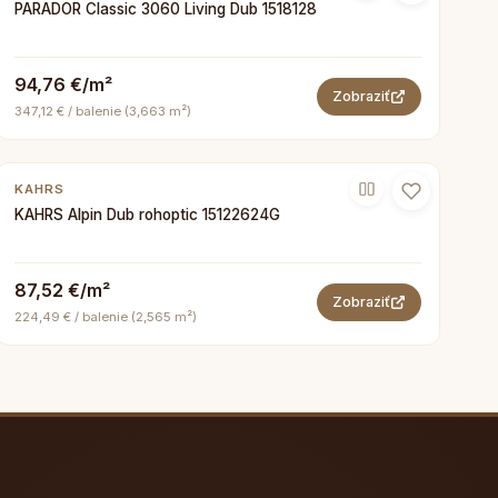
PARADOR Classic 3060 Living Dub 1518128
94,76 €/m²
Zobraziť
347,12 € / balenie (3,663 m²)
KAHRS
KAHRS Alpin Dub rohoptic 15122624G
87,52 €/m²
Zobraziť
224,49 € / balenie (2,565 m²)