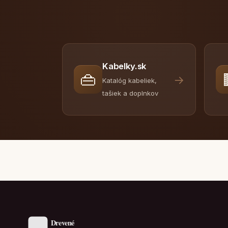
Kabelky.sk
👜
→
Katalóg kabeliek,
tašiek a doplnkov