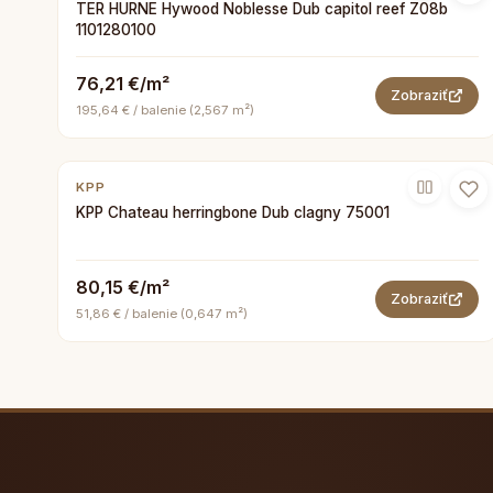
TER HURNE Hywood Noblesse Dub capitol reef Z08b
1101280100
76,21 €/m²
Zobraziť
195,64 € / balenie (2,567 m²)
KPP
KPP Chateau herringbone Dub clagny 75001
80,15 €/m²
Zobraziť
51,86 € / balenie (0,647 m²)