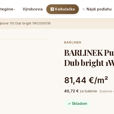
tegórie
Výrobcovia
🧮 Kalkulačka
✨ Nájdi podlahu
⌄
gbone 110 Dub bright 1WC000016
BARLINEK
BARLINEK Pur
Dub bright 
81,44 €/m²
40,72 €
za balenie
(balenie
✓ Skladom