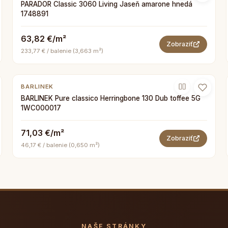
PARADOR Classic 3060 Living Jaseň amarone hnedá
1748891
63,82 €/m²
Zobraziť
233,77 € / balenie (3,663 m²)
BARLINEK
BARLINEK Pure classico Herringbone 130 Dub toffee 5G
1WC000017
71,03 €/m²
Zobraziť
46,17 € / balenie (0,650 m²)
NAŠE STRÁNKY