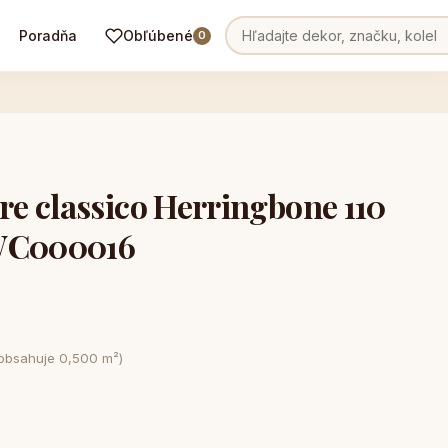
Poradňa
Obľúbené
0
e classico Herringbone 110
1WC000016
 obsahuje 0,500 m²)