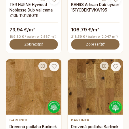
TER HURNE Hywood
KAHRS Artisan Dub oyster
Noblesse Dub val cama
151YCDEKFVKW195
Z10b 1101280111
73,94 €/m²
106,79 €/m²
189,80 € / balenie (2,567 m²)
218,59 € / balenie (2,047 m²)
Zobraziť
Zobraziť
BARLINEK
BARLINEK
Drevená podlaha Barlinek
Drevená podlaha Barlinek