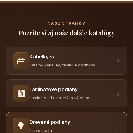
NAŠE STRÁNKY
Pozrite si aj naše ďalšie katalógy
Kabelky.sk
👜
→
Katalóg kabeliek, tašiek a doplnkov
Laminátové podlahy
🟫
→
Lamináty od overených výrobcov
Drevené podlahy
🌳
Práve ste tu