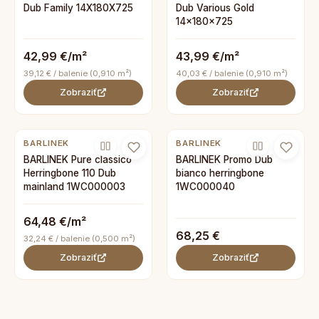
Dub Family 14X180X725
Dub Various Gold
14x180x725
42,99 €/m²
43,99 €/m²
39,12 € / balenie (0,910 m²)
40,03 € / balenie (0,910 m²)
Zobraziť
Zobraziť
BARLINEK
BARLINEK
BARLINEK Pure classico
BARLINEK Promo Dub
Herringbone 110 Dub
bianco herringbone
mainland 1WC000003
1WC000040
64,48 €/m²
68,25 €
32,24 € / balenie (0,500 m²)
Zobraziť
Zobraziť