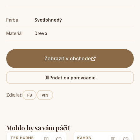
Farba
Svetlohnedý
Materiál
Drevo
Zobraziť v obchode
Pridať na porovnanie
Zdieľať:
FB
PIN
Mohlo by sa vám páčiť
TER HURNE
KAHRS