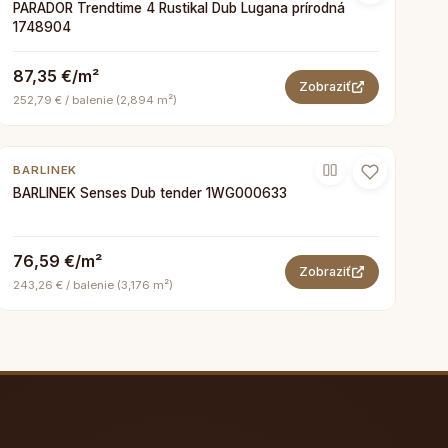
PARADOR Trendtime 4 Rustikal Dub Lugana prírodná
1748904
87,35 €/m²
Zobraziť
252,79 € / balenie (2,894 m²)
BARLINEK
BARLINEK Senses Dub tender 1WG000633
76,59 €/m²
Zobraziť
243,26 € / balenie (3,176 m²)