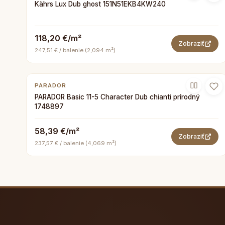
Kährs Lux Dub ghost 151N51EKB4KW240
118,20 €/m²
Zobraziť
247,51 € / balenie (2,094 m²)
PARADOR
PARADOR Basic 11-5 Character Dub chianti prírodný
1748897
58,39 €/m²
Zobraziť
237,57 € / balenie (4,069 m²)