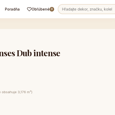
Poradňa
Obľúbené
0
ses Dub intense
e obsahuje 3,176 m²)