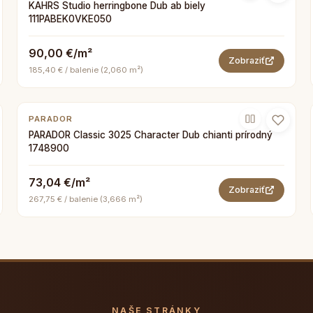
KAHRS Studio herringbone Dub ab biely
111PABEK0VKE050
90,00 €/m²
Zobraziť
185,40 € / balenie (2,060 m²)
PARADOR
PARADOR Classic 3025 Character Dub chianti prírodný
1748900
73,04 €/m²
Zobraziť
267,75 € / balenie (3,666 m²)
NAŠE STRÁNKY