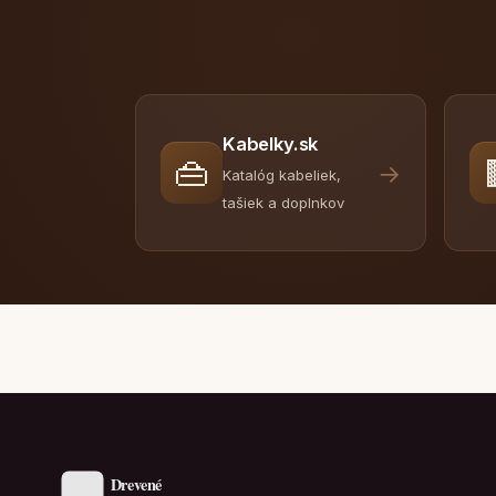
Kabelky.sk
👜
→
Katalóg kabeliek,
tašiek a doplnkov