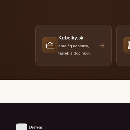
Kabelky.sk
👜
→
Katalóg kabeliek,
tašiek a doplnkov