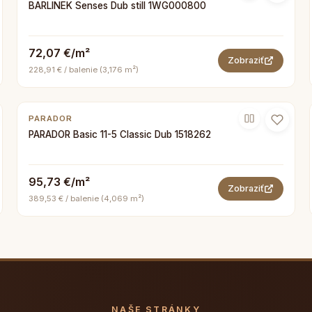
BARLINEK Senses Dub still 1WG000800
72,07 €/m²
Zobraziť
228,91 € / balenie (3,176 m²)
PARADOR
PARADOR Basic 11-5 Classic Dub 1518262
95,73 €/m²
Zobraziť
389,53 € / balenie (4,069 m²)
NAŠE STRÁNKY