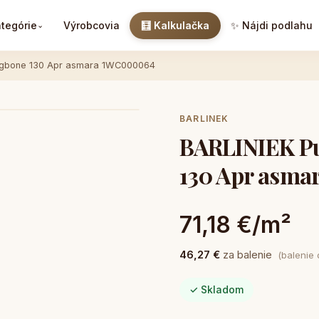
tegórie
Výrobcovia
🧮 Kalkulačka
✨ Nájdi podlahu
⌄
ingbone 130 Apr asmara 1WC000064
BARLINEK
BARLINIEK Pu
130 Apr asm
71,18 €/m²
46,27 €
za balenie
(balenie
✓ Skladom