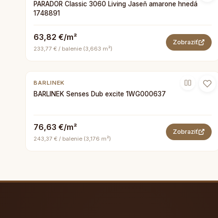
PARADOR Classic 3060 Living Jaseň amarone hnedá
1748891
63,82 €/m²
Zobraziť
233,77 € / balenie (3,663 m²)
BARLINEK
BARLINEK Senses Dub excite 1WG000637
76,63 €/m²
Zobraziť
243,37 € / balenie (3,176 m²)