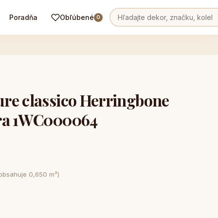
Poradňa
Obľúbené
0
re classico Herringbone
ara 1WC000064
 obsahuje 0,650 m²)