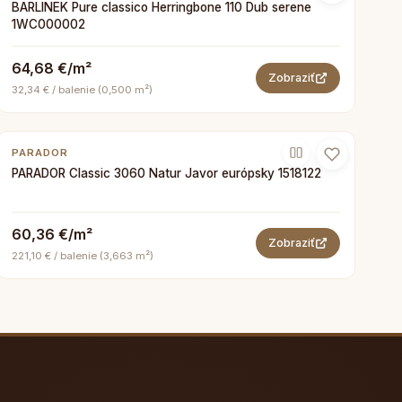
BARLINEK Pure classico Herringbone 110 Dub serene
1WC000002
64,68 €/m²
Zobraziť
32,34 € / balenie (0,500 m²)
PARADOR
PARADOR Classic 3060 Natur Javor európsky 1518122
60,36 €/m²
Zobraziť
221,10 € / balenie (3,663 m²)