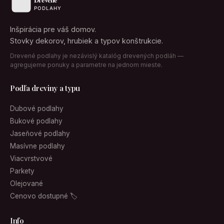
Inšpirácia pre váš domov.
Stovky dekorov, hrubiek a typov konštrukcie.
Drevené podlahy je nezávislý katalóg drevených podláh —
agregujeme ponuky a parametre na jednom mieste.
Podľa dreviny a typu
Dubové podlahy
Bukové podlahy
Jaseňové podlahy
Masívne podlahy
Viacvrstvové
Parkety
Olejované
Cenovo dostupné 🏷
Info