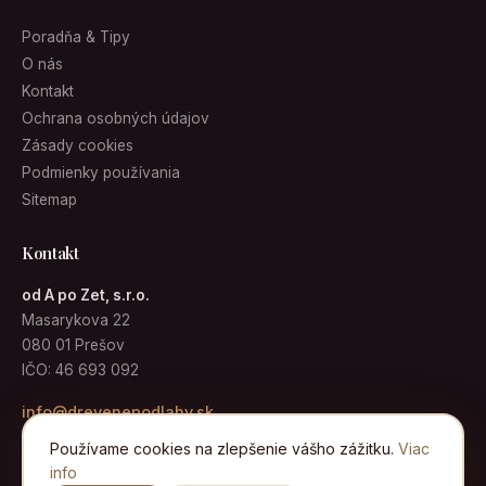
Poradňa & Tipy
O nás
Kontakt
Ochrana osobných údajov
Zásady cookies
Podmienky používania
Sitemap
Kontakt
od A po Zet, s.r.o.
Masarykova 22
080 01 Prešov
IČO: 46 693 092
info@drevenepodlahy.sk
Používame cookies na zlepšenie vášho zážitku.
Viac
info