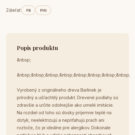
Zdieľať:
FB
PIN
Popis produktu
&nbsp;
&nbsp;&nbsp;&nbsp;&nbsp;&nbsp;&nbsp;&nbsp;&nbsp;
Vyrobený z originálneho dreva Barlinek je
prírodný a ušľachtilý produkt. Drevené podlahy sú
zdravšie a určite odolnejšie ako umelé imitácie.
Na rozdiel od toho sú dosky príjemne teplé na
dotyk, neelektrizujú a nepriťahujú prach ani
roztoče, čo je ideálne pre alergikov. Dokonale