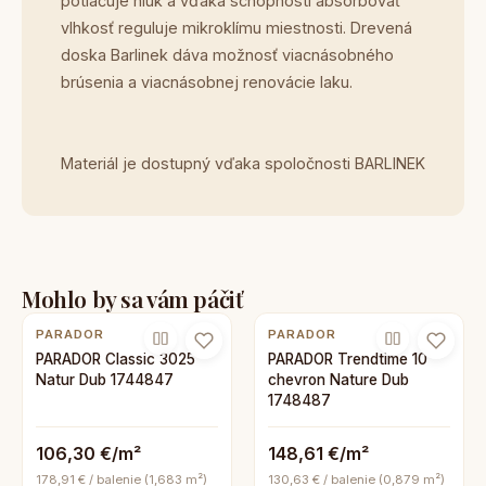
potlačuje hluk a vďaka schopnosti absorbovať
vlhkosť reguluje mikroklímu miestnosti. Drevená
doska Barlinek dáva možnosť viacnásobného
brúsenia a viacnásobnej renovácie laku.
Materiál je dostupný vďaka spoločnosti BARLINEK
Mohlo by sa vám páčiť
PARADOR
PARADOR
PARADOR Classic 3025
PARADOR Trendtime 10
Natur Dub 1744847
chevron Nature Dub
1748487
106,30 €/m²
148,61 €/m²
178,91 € / balenie (1,683 m²)
130,63 € / balenie (0,879 m²)