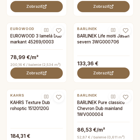
Zobraziť
Zobraziť
EUROWOOD
BARLINEK
EUROWOOD 3 lamelá Dub
BARLINEK Life molti Jasan
markant 45269/0003
severn 3WG000706
78,99 €/m²
133,36 €
200,16 € / balenie (2,534 m²)
Zobraziť
Zobraziť
KAHRS
BARLINEK
KAHRS Texture Dub
BARLINEK Pure classico
rohoptic 15120120G
Chevron Dub mainland
1WV000004
86,53 €/m²
184,31 €
52,87 € / balenie (0,611 m²)