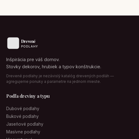
Inšpirácia pre váš domov.
Stovky dekorov, hrubiek a typov konštrukcie.
Drevené podlahy je nezávislý katalóg drevených podláh —
agregujeme ponuky a parametre na jednom mieste.
Podľa dreviny a typu
Dubové podlahy
Bukové podlahy
Jaseňové podlahy
Masívne podlahy