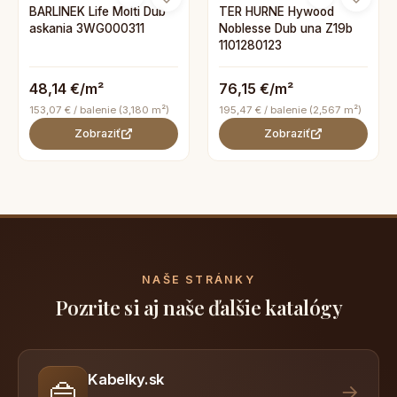
BARLINEK Life Molti Dub
TER HURNE Hywood
askania 3WG000311
Noblesse Dub una Z19b
1101280123
48,14 €/m²
76,15 €/m²
153,07 € / balenie (3,180 m²)
195,47 € / balenie (2,567 m²)
Zobraziť
Zobraziť
NAŠE STRÁNKY
Pozrite si aj naše ďalšie katalógy
Kabelky.sk
👜
→