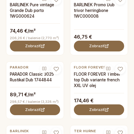
BARLINEK Pure vintage
BARLINEK Promo Dub
Grande Dub porto
trivor herringbone
1WG000624
1WC000008
74,46 €/m²
46,75 €
206,26 € / balenie (2,770 m²)
Zobraziť
Zobraziť
PARADOR
FLOOR FOREVER
PARADOR Classic 3025
FLOOR FOREVER Timber
Rustikal Dub 1744844
top Dub variante french
XXL UV olej
89,71 €/m²
174,46 €
298,57 € / balenie (3,328 m²)
Zobraziť
Zobraziť
BARLINEK
TER HURNE