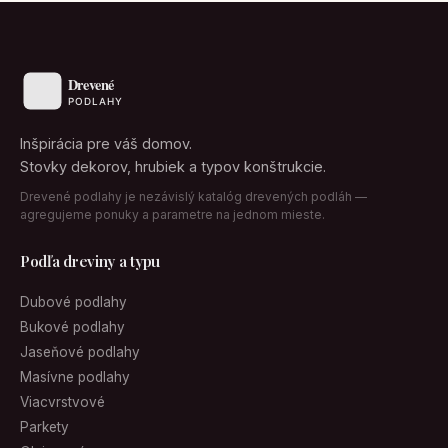
Inšpirácia pre váš domov.
Stovky dekorov, hrubiek a typov konštrukcie.
Drevené podlahy je nezávislý katalóg drevených podláh —
agregujeme ponuky a parametre na jednom mieste.
Podľa dreviny a typu
Dubové podlahy
Bukové podlahy
Jaseňové podlahy
Masívne podlahy
Viacvrstvové
Parkety