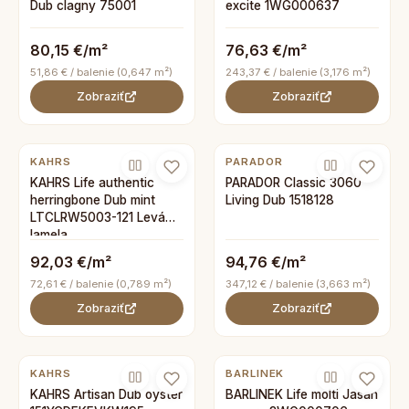
Dub clagny 75001
excite 1WG000637
80,15 €/m²
76,63 €/m²
51,86 € / balenie (0,647 m²)
243,37 € / balenie (3,176 m²)
Zobraziť
Zobraziť
KAHRS
PARADOR
KAHRS Life authentic
PARADOR Classic 3060
herringbone Dub mint
Living Dub 1518128
LTCLRW5003-121 Levá
lamela
92,03 €/m²
94,76 €/m²
72,61 € / balenie (0,789 m²)
347,12 € / balenie (3,663 m²)
Zobraziť
Zobraziť
KAHRS
BARLINEK
KAHRS Artisan Dub oyster
BARLINEK Life molti Jasan