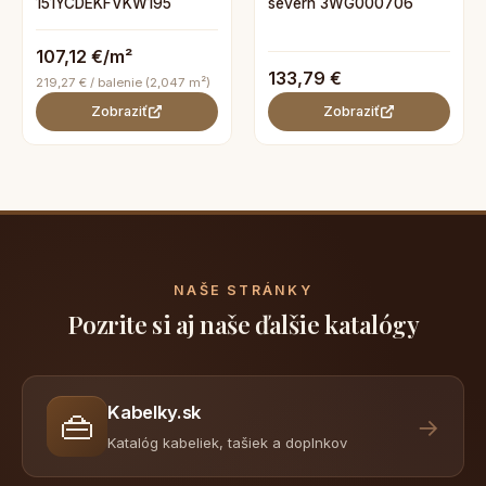
151YCDEKFVKW195
severn 3WG000706
107,12 €/m²
133,79 €
219,27 € / balenie (2,047 m²)
Zobraziť
Zobraziť
NAŠE STRÁNKY
Pozrite si aj naše ďalšie katalógy
Kabelky.sk
👜
→
Katalóg kabeliek, tašiek a doplnkov