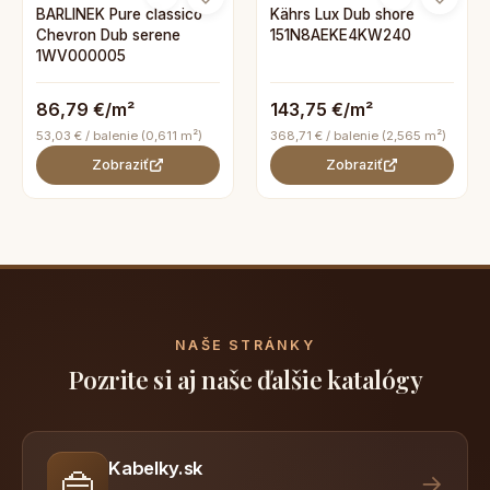
BARLINEK Pure classico
Kährs Lux Dub shore
Chevron Dub serene
151N8AEKE4KW240
1WV000005
86,79 €/m²
143,75 €/m²
53,03 € / balenie (0,611 m²)
368,71 € / balenie (2,565 m²)
Zobraziť
Zobraziť
NAŠE STRÁNKY
Pozrite si aj naše ďalšie katalógy
Kabelky.sk
👜
→