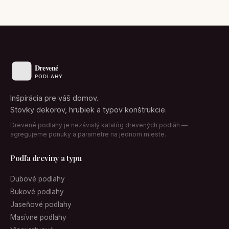
Inšpirácia pre váš domov.
Stovky dekorov, hrubiek a typov konštrukcie.
Drevené podlahy je nezávislý katalóg drevených podláh —
agregujeme ponuky a parametre na jednom mieste.
Podľa dreviny a typu
Dubové podlahy
Bukové podlahy
Jaseňové podlahy
Masívne podlahy