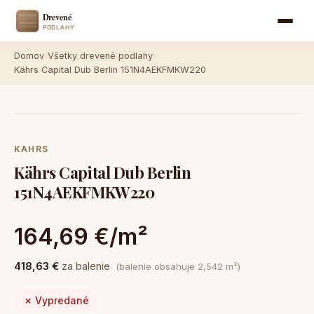
Domov
›
Všetky drevené podlahy
›
Kährs Capital Dub Berlin 151N4AEKFMKW220
KAHRS
Kährs Capital Dub Berlin
151N4AEKFMKW220
164,69 €/m²
418,63 €
za balenie
(balenie obsahuje 2,542 m²)
✗ Vypredané