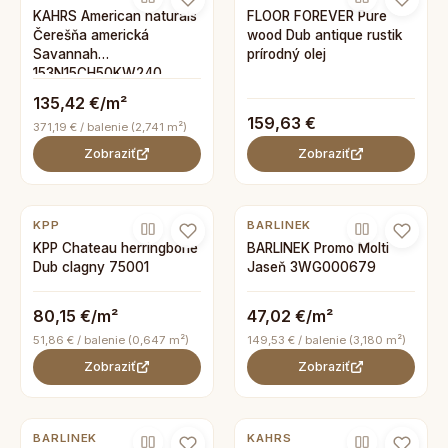
KAHRS American naturals
FLOOR FOREVER Pure
Čerešňa americká
wood Dub antique rustik
Savannah
prírodný olej
153N15CH50KW240
135,42 €/m²
159,63 €
371,19 € / balenie (2,741 m²)
Zobraziť
Zobraziť
KPP
BARLINEK
KPP Chateau herringbone
BARLINEK Promo Molti
Dub clagny 75001
Jaseň 3WG000679
80,15 €/m²
47,02 €/m²
51,86 € / balenie (0,647 m²)
149,53 € / balenie (3,180 m²)
Zobraziť
Zobraziť
BARLINEK
KAHRS