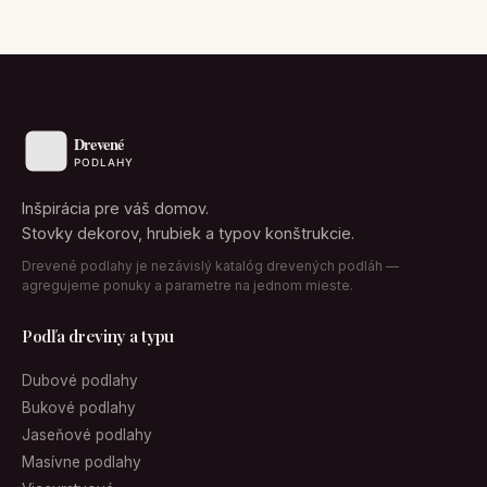
Inšpirácia pre váš domov.
Stovky dekorov, hrubiek a typov konštrukcie.
Drevené podlahy je nezávislý katalóg drevených podláh —
agregujeme ponuky a parametre na jednom mieste.
Podľa dreviny a typu
Dubové podlahy
Bukové podlahy
Jaseňové podlahy
Masívne podlahy