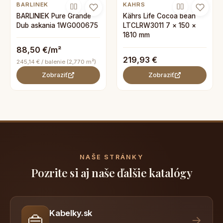
BARLINEK
KAHRS
BARLINIEK Pure Grande
Kährs Life Cocoa bean
Dub askania 1WG000675
LTCLRW3011 7 × 150 ×
1810 mm
88,50 €/m²
219,93 €
245,14 € / balenie (2,770 m²)
Zobraziť
Zobraziť
NAŠE STRÁNKY
Pozrite si aj naše ďalšie katalógy
Kabelky.sk
👜
→