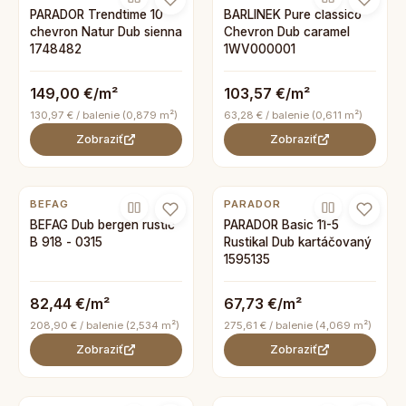
PARADOR Trendtime 10
BARLINEK Pure classico
chevron Natur Dub sienna
Chevron Dub caramel
1748482
1WV000001
149,00 €/m²
103,57 €/m²
130,97 € / balenie (0,879 m²)
63,28 € / balenie (0,611 m²)
Zobraziť
Zobraziť
BEFAG
PARADOR
BEFAG Dub bergen rustic
PARADOR Basic 11-5
B 918 - 0315
Rustikal Dub kartáčovaný
1595135
82,44 €/m²
67,73 €/m²
208,90 € / balenie (2,534 m²)
275,61 € / balenie (4,069 m²)
Zobraziť
Zobraziť