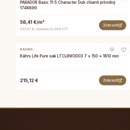
PARADOR Basic 11-5 Character Dub chianti prírodný
1748899
58,41 €/m²
Zobraziť
237,67 € / balenie (4,069 m²)
KAHRS
Kährs Life Pure oak LTCLRW3003 7 × 150 × 1810 mm
215,12 €
Zobraziť