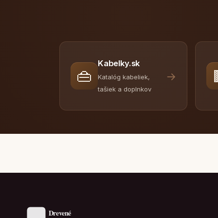
Kabelky.sk
👜
→
Katalóg kabeliek,
tašiek a doplnkov