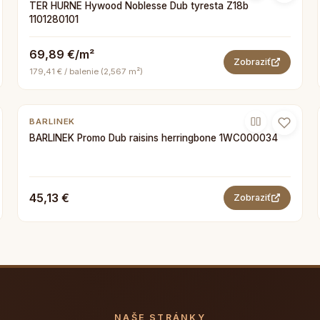
TER HURNE Hywood Noblesse Dub tyresta Z18b
1101280101
69,89 €/m²
Zobraziť
179,41 € / balenie (2,567 m²)
BARLINEK
BARLINEK Promo Dub raisins herringbone 1WC000034
45,13 €
Zobraziť
NAŠE STRÁNKY