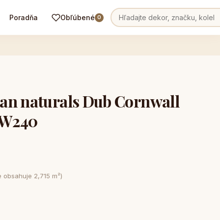
Poradňa
Obľúbené
0
an naturals Dub Cornwall
KW240
e obsahuje 2,715 m²)