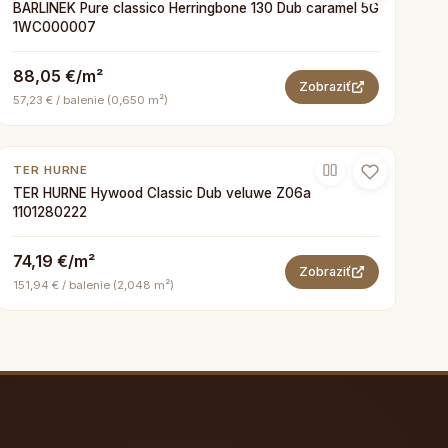
BARLINEK Pure classico Herringbone 130 Dub caramel 5G
1WC000007
88,05 €/m²
Zobraziť
57,23 € / balenie (0,650 m²)
TER HURNE
TER HURNE Hywood Classic Dub veluwe Z06a
1101280222
74,19 €/m²
Zobraziť
151,94 € / balenie (2,048 m²)