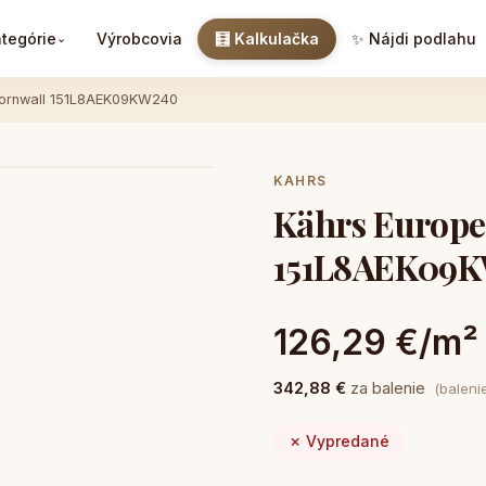
tegórie
Výrobcovia
🧮 Kalkulačka
✨ Nájdi podlahu
⌄
Cornwall 151L8AEK09KW240
KAHRS
Kährs Europe
151L8AEK09
126,29 €/m²
342,88 €
za balenie
(baleni
✗ Vypredané