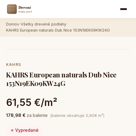
Domov
›
Všetky drevené podlahy
›
KAHRS European naturals Dub Nice 153N19EK09KW24G
KAHRS
KAHRS European naturals Dub Nice
153N19EK09KW24G
61,55 €/m²
178,98 €
za balenie
(balenie obsahuje 2,908 m²)
✗ Vypredané