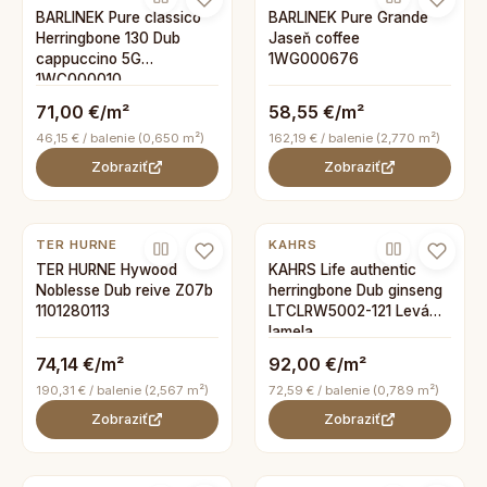
BARLINEK Pure classico
BARLINEK Pure Grande
Herringbone 130 Dub
Jaseň coffee
cappuccino 5G
1WG000676
1WC000010
71,00 €/m²
58,55 €/m²
46,15 € / balenie (0,650 m²)
162,19 € / balenie (2,770 m²)
Zobraziť
Zobraziť
TER HURNE
KAHRS
TER HURNE Hywood
KAHRS Life authentic
Noblesse Dub reive Z07b
herringbone Dub ginseng
1101280113
LTCLRW5002-121 Levá
lamela
74,14 €/m²
92,00 €/m²
190,31 € / balenie (2,567 m²)
72,59 € / balenie (0,789 m²)
Zobraziť
Zobraziť