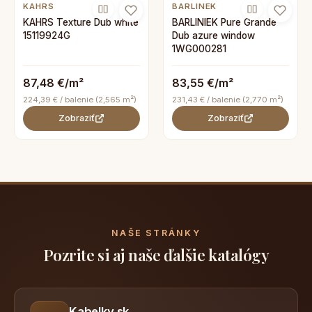
KAHRS
BARLINEK
KAHRS Texture Dub white
BARLINIEK Pure Grande
15119924G
Dub azure window
1WG000281
87,48 €/m²
83,55 €/m²
224,39 € / balenie (2,565 m²)
231,43 € / balenie (2,770 m²)
Zobraziť
Zobraziť
NAŠE STRÁNKY
Pozrite si aj naše ďalšie katalógy
Kabelky.sk