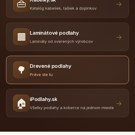
👜
→
Katalóg kabeliek, tašiek a doplnkov
Laminátové podlahy
🟫
→
Lamináty od overených výrobcov
Drevené podlahy
🌳
Práve ste tu
iPodlahy.sk
🏠
→
Všetky podlahy a koberce na jednom mieste