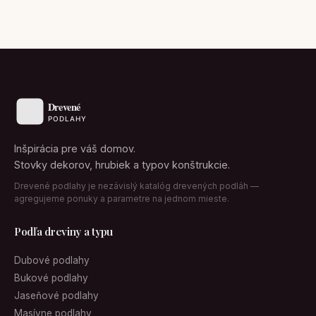
Inšpirácia pre váš domov.
Stovky dekorov, hrubiek a typov konštrukcie.
Drevené podlahy je nezávislý katalóg drevených podláh —
agregujeme ponuky a parametre na jednom mieste.
Podľa dreviny a typu
Dubové podlahy
Bukové podlahy
Jaseňové podlahy
Masívne podlahy