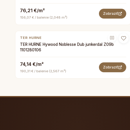
76,21 €/m²
Zobraziť
156,07 € / balenie (2,048 m²)
TER HURNE
TER HURNE Hywood Noblesse Dub junkerdal Z09b
1101280106
74,14 €/m²
Zobraziť
190,31 € / balenie (2,567 m²)