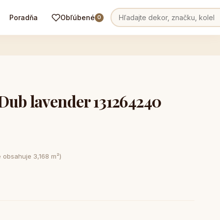
Poradňa
Obľúbené
0
Dub lavender 131264240
e obsahuje 3,168 m²)