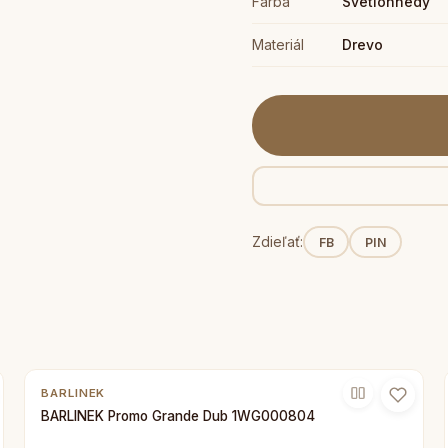
Farba
Svetlohnedý
Materiál
Drevo
Zdieľať:
FB
PIN
BARLINEK
BARLINEK Promo Grande Dub 1WG000804