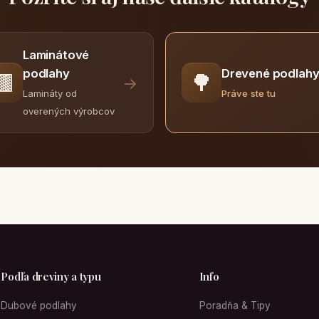
Laminátové
Drevené podlah
podlahy
🟫
🌳
→
Práve ste tu
Lamináty od
overených výrobcov
Podľa dreviny a typu
Info
Dubové podlahy
Poradňa & Tipy