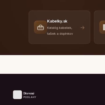
Kabelky.sk
👜
→
Katalóg kabeliek,
tašiek a doplnkov