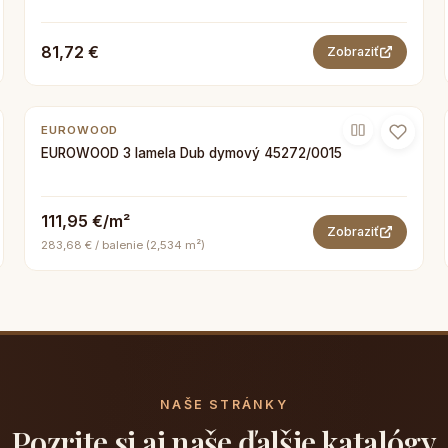
81,72 €
Zobraziť
EUROWOOD
EUROWOOD 3 lamela Dub dymový 45272/0015
111,95 €/m²
Zobraziť
283,68 € / balenie (2,534 m²)
NAŠE STRÁNKY
Pozrite si aj naše ďalšie katalógy