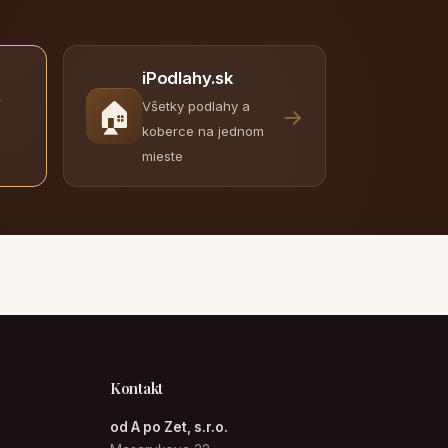
iPodlahy.sk
y
🏠
Všetky podlahy a
→
koberce na jednom
mieste
Kontakt
od A po Zet, s.r.o.