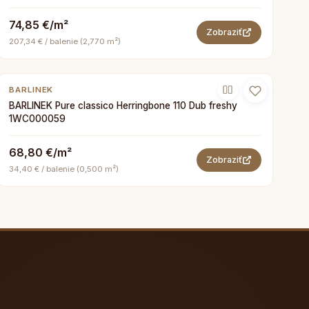
74,85 €/m²
Zobraziť
207,34 € / balenie (2,770 m²)
BARLINEK
BARLINEK Pure classico Herringbone 110 Dub freshy
1WC000059
68,80 €/m²
Zobraziť
34,40 € / balenie (0,500 m²)