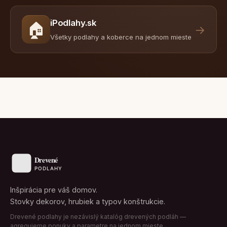
iPodlahy.sk
🏠
→
Všetky podlahy a koberce na jednom mieste
Inšpirácia pre váš domov.
Stovky dekorov, hrubiek a typov konštrukcie.
Drevené podlahy je nezávislý katalóg drevených podláh —
agregujeme ponuky a parametre na jednom mieste.