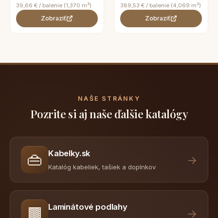
39,66 € / balenie (1,370 m²)
389,53 € / balenie (4,069 m²)
Zobraziť
Zobraziť
NAŠE STRÁNKY
Pozrite si aj naše ďalšie katalógy
Kabelky.sk
👜
→
Katalóg kabeliek, tašiek a doplnkov
Laminátové podlahy
🟫
→