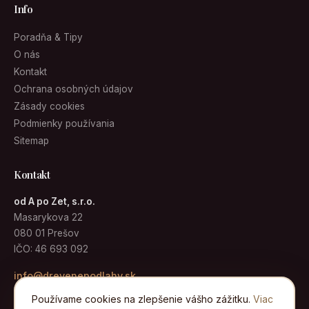
Info
Poradňa & Tipy
O nás
Kontakt
Ochrana osobných údajov
Zásady cookies
Podmienky používania
Sitemap
Kontakt
od A po Zet, s.r.o.
Masarykova 22
080 01 Prešov
IČO: 46 693 092
info@drevenepodlahy.sk
Používame cookies na zlepšenie vášho zážitku.
Viac