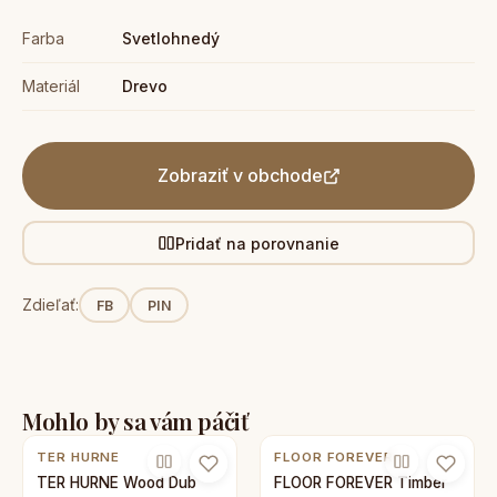
Farba
Svetlohnedý
Materiál
Drevo
Zobraziť v obchode
Pridať na porovnanie
Zdieľať:
FB
PIN
Mohlo by sa vám páčiť
TER HURNE
FLOOR FOREVER
TER HURNE Wood Dub
FLOOR FOREVER Timber