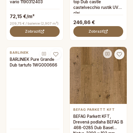
vario 1190312403
top Dub castle
castelvecchio rustik UV
olej
72,15 €/m²
246,86 €
209,75 € / balenie (2,907 m²)
Zobraziť
Zobraziť
BARLINEK
BARLINIEK Pure Grande
Dub tartufo 1WG000666
BEFAG PARKETT KFT
BEFAG Parkett KFT,
Drevená podlaha BEFAG B
468-0285 Dub Basel