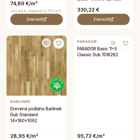
Natur, 2200 x 192 mm
74,89 €/m²
330,22 €
207,44 € / balenie (2,770 m²)
Zobraziť
Zobraziť
PARADOR
PARADOR Basic 11-5
Classic Dub 1518262
BARLINEK
Drevená podlaha Barlinek
Dub Standard
14x180x1092
28,95 €/m²
95,73 €/m²