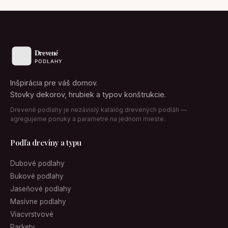
Inšpirácia pre váš domov.
Stovky dekorov, hrubiek a typov konštrukcie.
Drevené podlahy je nezávislý katalóg drevených podláh —
agregujeme ponuky a parametre na jednom mieste.
Podľa dreviny a typu
Dubové podlahy
Bukové podlahy
Jaseňové podlahy
Masívne podlahy
Viacvrstvové
Parkety