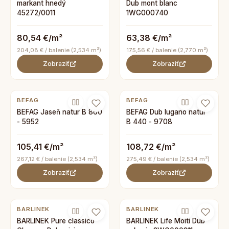
markant hnedý
Dub mont blanc
45272/0011
1WG000740
80,54 €/m²
63,38 €/m²
204,08 € / balenie (2,534 m²)
175,56 € / balenie (2,770 m²)
Zobraziť
Zobraziť
BEFAG
BEFAG
BEFAG Jaseň natur B 860
BEFAG Dub lugano natur
- 5952
B 440 - 9708
105,41 €/m²
108,72 €/m²
267,12 € / balenie (2,534 m²)
275,49 € / balenie (2,534 m²)
Zobraziť
Zobraziť
BARLINEK
BARLINEK
BARLINEK Pure classico
BARLINEK Life Molti Dub