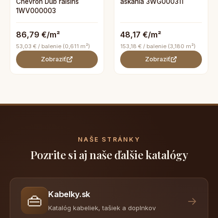
Chevron Dub raisins
askania 3WG000311
1WV000003
86,79 €/m²
48,17 €/m²
53,03 € / balenie (0,611 m²)
153,18 € / balenie (3,180 m²)
Zobraziť
Zobraziť
NAŠE STRÁNKY
Pozrite si aj naše ďalšie katalógy
Kabelky.sk
👜
→
Katalóg kabeliek, tašiek a doplnkov