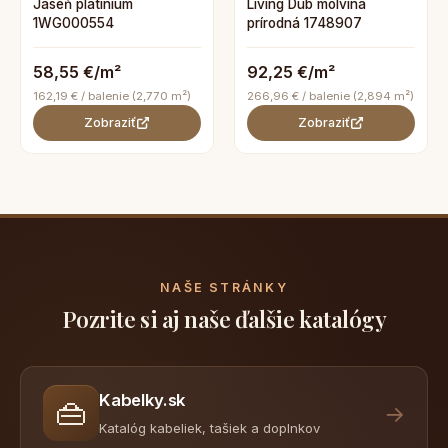
Jaseň platinium
Living Dub molvina
1WG000554
prírodná 1748907
58,55 €/m²
92,25 €/m²
162,19 € / balenie (2,770 m²)
266,96 € / balenie (2,894 m²)
Zobraziť
Zobraziť
NAŠE STRÁNKY
Pozrite si aj naše ďalšie katalógy
Kabelky.sk
👜
→
Katalóg kabeliek, tašiek a doplnkov