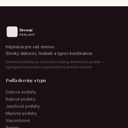
Inšpirácia pre váš domov.
Stovky dekorov, hrubiek a typov konštrukcie.
Drevené podlahy je nezávislý katalóg drevených podláh —
agregujeme ponuky a parametre na jednom mieste.
Podľa dreviny a typu
Dubové podlahy
Bukové podlahy
Jaseňové podlahy
Masívne podlahy
Viacvrstvové
Parkety