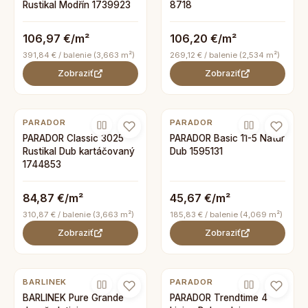
Rustikal Modřín 1739923
8718
106,97 €/m²
106,20 €/m²
391,84 € / balenie (3,663 m²)
269,12 € / balenie (2,534 m²)
Zobraziť
Zobraziť
PARADOR
PARADOR
PARADOR Classic 3025
PARADOR Basic 11-5 Natur
Rustikal Dub kartáčovaný
Dub 1595131
1744853
84,87 €/m²
45,67 €/m²
310,87 € / balenie (3,663 m²)
185,83 € / balenie (4,069 m²)
Zobraziť
Zobraziť
BARLINEK
PARADOR
BARLINEK Pure Grande
PARADOR Trendtime 4