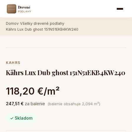
Domov
›
Všetky drevené podlahy
›
Kährs Lux Dub ghost 151N51EKB4KW240
KAHRS
Kährs Lux Dub ghost 151N51EKB4KW240
118,20 €/m²
247,51 €
za balenie
(balenie obsahuje 2,094 m²)
✓ Skladom