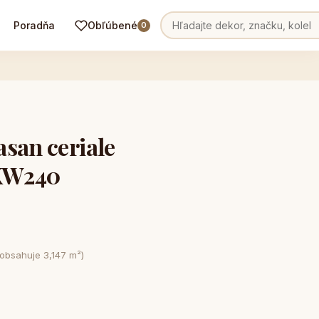
Poradňa
Obľúbené
0
san ceriale
KW240
 obsahuje 3,147 m²)