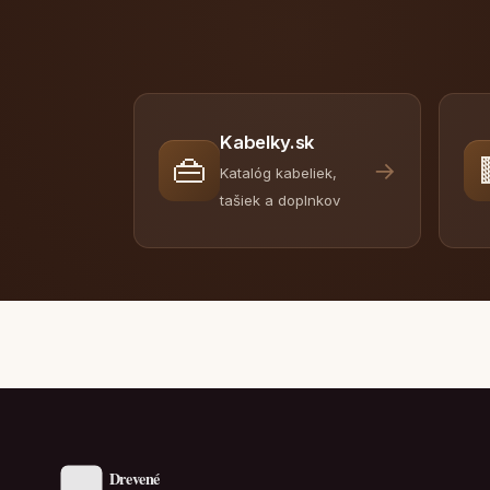
Kabelky.sk
👜
→
Katalóg kabeliek,
tašiek a doplnkov