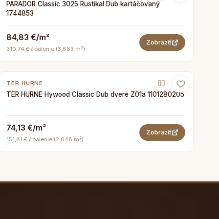
PARADOR Classic 3025 Rustikal Dub kartáčovaný
1744853
84,83 €/m²
Zobraziť
310,74 € / balenie (3,663 m²)
TER HURNE
TER HURNE Hywood Classic Dub dvere Z01a 1101280205
74,13 €/m²
Zobraziť
151,81 € / balenie (2,048 m²)