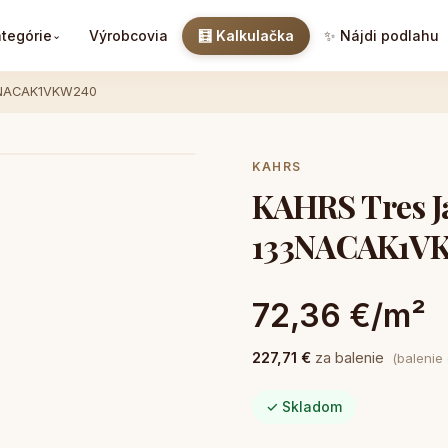
tegórie
Výrobcovia
🧮 Kalkulačka
✨ Nájdi podlahu
⌄
33NACAK1VKW240
KAHRS
KAHRS Tres Ja
133NACAK1V
72,36 €/m²
227,71 €
za balenie
(balenie
✓ Skladom