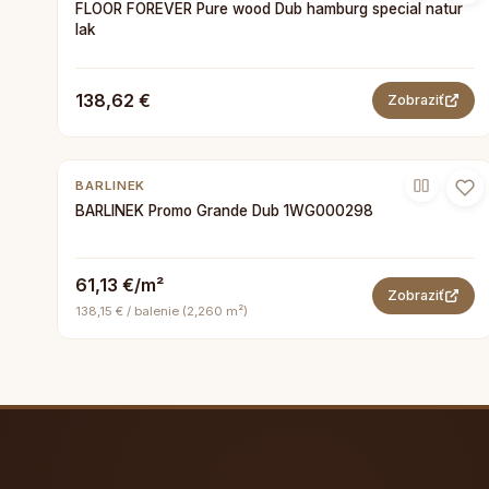
FLOOR FOREVER Pure wood Dub hamburg special natur
lak
138,62 €
Zobraziť
BARLINEK
BARLINEK Promo Grande Dub 1WG000298
61,13 €/m²
Zobraziť
138,15 € / balenie (2,260 m²)