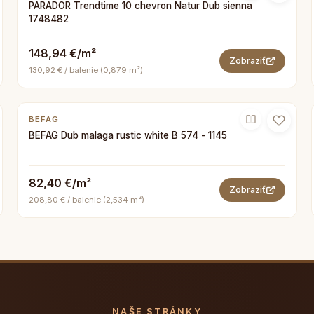
PARADOR Trendtime 10 chevron Natur Dub sienna
1748482
148,94 €/m²
Zobraziť
130,92 € / balenie (0,879 m²)
BEFAG
BEFAG Dub malaga rustic white B 574 - 1145
82,40 €/m²
Zobraziť
208,80 € / balenie (2,534 m²)
NAŠE STRÁNKY