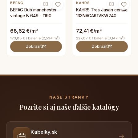
BEFAG
KAHRS
BEFAG Dub manchester
KAHRS Tres Jasan ceriale
vintage B 649 - 1190
133NACAK1VKW240
68,62 €/m²
72,41 €/m²
173,88 € / balenie (2,534 m²)
227,87 € / balenie (3,147 m²)
Zobraziť
Zobraziť
NAŠE STRÁNKY
Pozrite si aj naše ďalšie katalógy
Kabelky.sk
👜
→