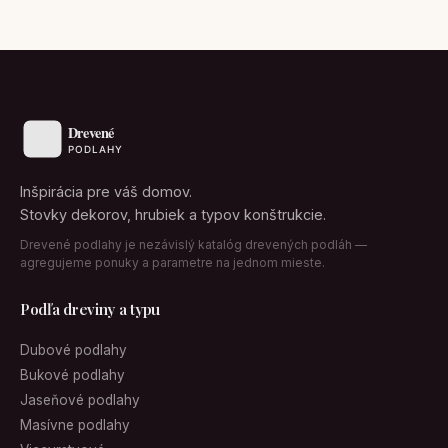
Inšpirácia pre váš domov.
Stovky dekorov, hrubiek a typov konštrukcie.
Drevené podlahy je nezávislý katalóg drevených podláh —
agregujeme ponuky a parametre na jednom mieste.
Podľa dreviny a typu
Dubové podlahy
Bukové podlahy
Jaseňové podlahy
Masívne podlahy