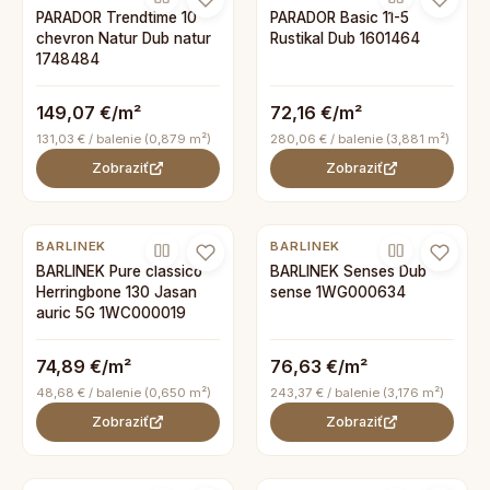
PARADOR Trendtime 10
PARADOR Basic 11-5
chevron Natur Dub natur
Rustikal Dub 1601464
1748484
149,07 €/m²
72,16 €/m²
131,03 € / balenie (0,879 m²)
280,06 € / balenie (3,881 m²)
Zobraziť
Zobraziť
BARLINEK
BARLINEK
BARLINEK Pure classico
BARLINEK Senses Dub
Herringbone 130 Jasan
sense 1WG000634
auric 5G 1WC000019
74,89 €/m²
76,63 €/m²
48,68 € / balenie (0,650 m²)
243,37 € / balenie (3,176 m²)
Zobraziť
Zobraziť