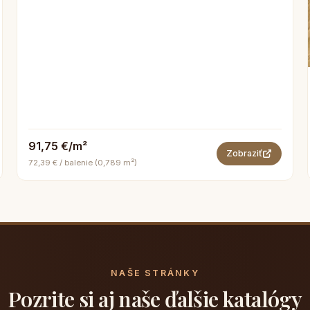
91,75 €/m²
Zobraziť
72,39 € / balenie (0,789 m²)
NAŠE STRÁNKY
Pozrite si aj naše ďalšie katalógy