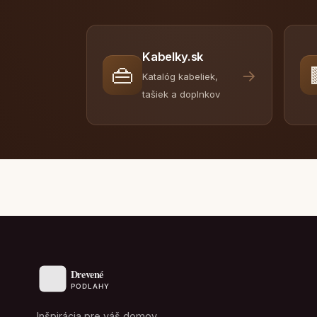
Kabelky.sk
👜
→
Katalóg kabeliek,
tašiek a doplnkov
Inšpirácia pre váš domov.