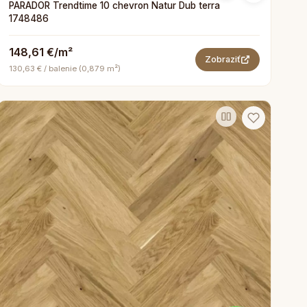
PARADOR Trendtime 10 chevron Natur Dub terra
1748486
148,61 €/m²
Zobraziť
130,63 € / balenie (0,879 m²)