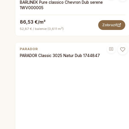
BARLINEK Pure classico Chevron Dub serene
1WV000005
86,53 €/m²
Zobraziť
52,87 € / balenie (0,611 m²)
PARADOR
PARADOR Classic 3025 Natur Dub 1744847