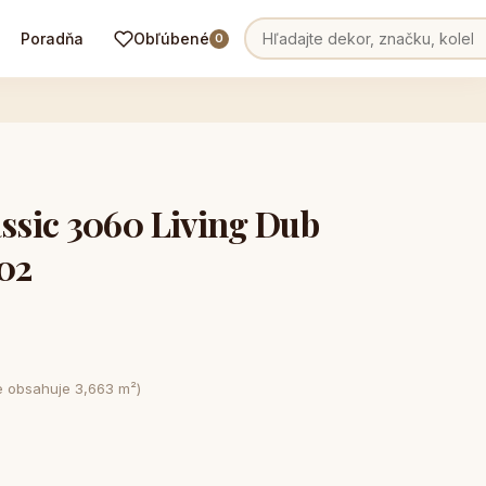
Poradňa
Obľúbené
0
sic 3060 Living Dub
102
e obsahuje 3,663 m²)