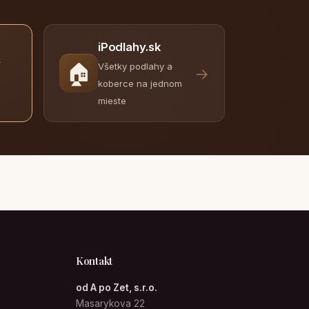
iPodlahy.sk
y
🏠
Všetky podlahy a
→
koberce na jednom
mieste
Kontakt
od A po Zet, s.r.o.
Masarykova 22