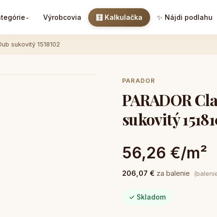
tegórie
Výrobcovia
🧮 Kalkulačka
✨ Nájdi podlahu
⌄
ub sukovitý 1518102
PARADOR
PARADOR Clas
sukovitý 1518
56,26 €/m²
206,07 €
za balenie
(baleni
✓ Skladom