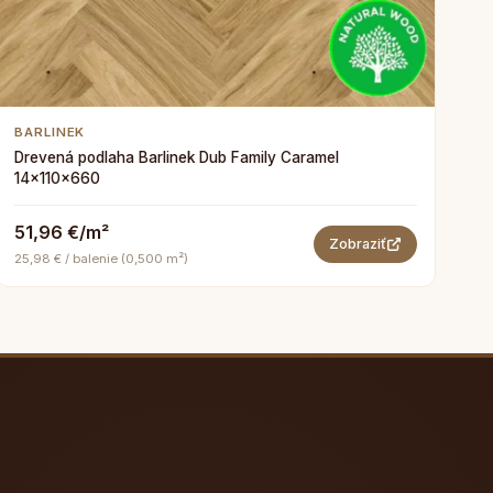
BARLINEK
Drevená podlaha Barlinek Dub Family Caramel
14x110x660
51,96 €/m²
Zobraziť
25,98 € / balenie (0,500 m²)