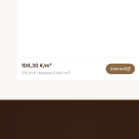
106,30 €/m²
Zobraziť
178,91 € / balenie (1,683 m²)