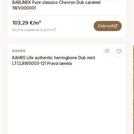
BARLINEK Pure classico Chevron Dub caramel
1WV000001
103,29 €/m²
Zobraziť
63,11 € / balenie (0,611 m²)
KAHRS
KAHRS Life authentic herringbone Dub mint
LTCLRW5003-121 Pravá lamela