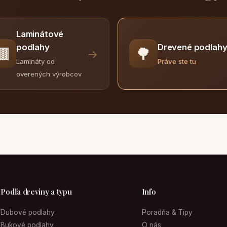
Laminátové
Drevené podlah
podlahy
🟫
🌳
→
Práve ste tu
Lamináty od
overených výrobcov
Podľa dreviny a typu
Info
Dubové podlahy
Poradňa & Tipy
Bukové podlahy
O nás