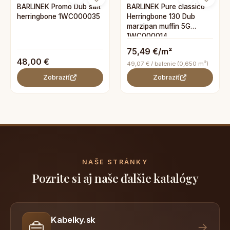
BARLINEK Promo Dub salt
BARLINEK Pure classico
herringbone 1WC000035
Herringbone 130 Dub
marzipan muffin 5G
1WC000014
75,49 €/m²
48,00 €
49,07 € / balenie (0,650 m²)
Zobraziť
Zobraziť
NAŠE STRÁNKY
Pozrite si aj naše ďalšie katalógy
Kabelky.sk
👜
→