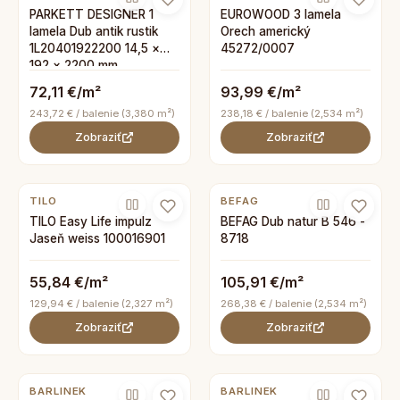
PARKETT DESIGNER 1
EUROWOOD 3 lamela
lamela Dub antik rustik
Orech americký
1L20401922200 14,5 ×
45272/0007
192 × 2200 mm
72,11 €/m²
93,99 €/m²
243,72 € / balenie (3,380 m²)
238,18 € / balenie (2,534 m²)
Zobraziť
Zobraziť
TILO
BEFAG
TILO Easy Life impulz
BEFAG Dub natur B 546 -
Jaseň weiss 100016901
8718
55,84 €/m²
105,91 €/m²
129,94 € / balenie (2,327 m²)
268,38 € / balenie (2,534 m²)
Zobraziť
Zobraziť
BARLINEK
BARLINEK