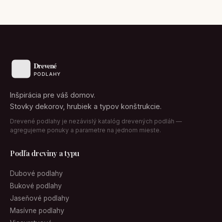
Inšpirácia pre váš domov.
Stovky dekorov, hrubiek a typov konštrukcie.
Drevené podlahy je nezávislý katalóg drevených podláh —
agregujeme ponuky a parametre na jednom mieste.
Podľa dreviny a typu
Dubové podlahy
Bukové podlahy
Jaseňové podlahy
Masívne podlahy