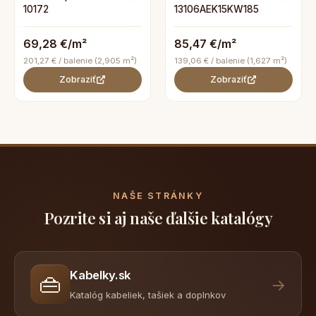
10172
13106AEK15KW185
69,28 €/m²
85,47 €/m²
201,27 € / balenie (2,905 m²)
139,06 € / balenie (1,627 m²)
Zobraziť
Zobraziť
NAŠE STRÁNKY
Pozrite si aj naše ďalšie katalógy
Kabelky.sk
👜
→
Katalóg kabeliek, tašiek a doplnkov