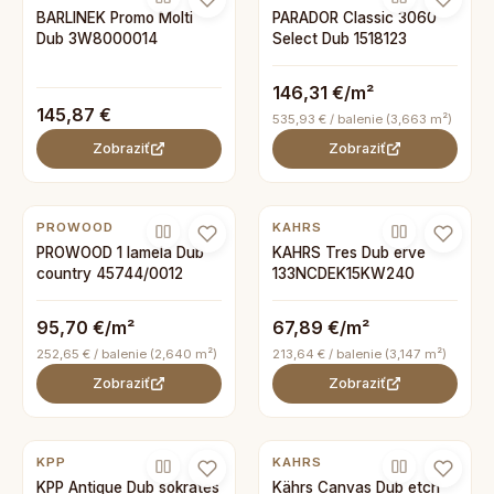
BARLINEK Promo Molti
PARADOR Classic 3060
Dub 3W8000014
Select Dub 1518123
146,31 €/m²
145,87 €
535,93 € / balenie (3,663 m²)
Zobraziť
Zobraziť
PROWOOD
KAHRS
PROWOOD 1 lamela Dub
KAHRS Tres Dub erve
country 45744/0012
133NCDEK15KW240
95,70 €/m²
67,89 €/m²
252,65 € / balenie (2,640 m²)
213,64 € / balenie (3,147 m²)
Zobraziť
Zobraziť
KPP
KAHRS
KPP Antique Dub sokrates
Kährs Canvas Dub etch