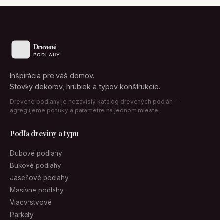
Inšpirácia pre váš domov.
Stovky dekorov, hrubiek a typov konštrukcie.
Drevené podlahy je nezávislý katalóg drevených podláh —
agregujeme ponuky a parametre na jednom mieste.
Podľa dreviny a typu
Dubové podlahy
Bukové podlahy
Jaseňové podlahy
Masívne podlahy
Viacvrstvové
Parkety