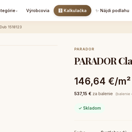
tegórie
Výrobcovia
🧮 Kalkulačka
✨ Nájdi podlahu
⌄
Dub 1518123
PARADOR
PARADOR Clas
146,64 €/m²
537,15 €
za balenie
(balenie
✓ Skladom