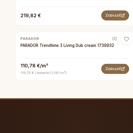
219,82 €
Zobraziť
PARADOR
PARADOR Trendtime 3 Living Dub cream 1739932
110,78 €/m²
Zobraziť
119,75 € / balenie (1,081 m²)