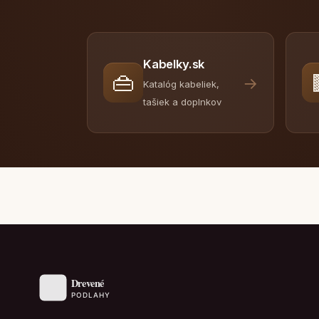
Kabelky.sk
👜
→
Katalóg kabeliek,
tašiek a doplnkov