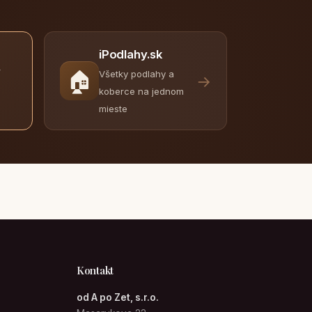
iPodlahy.sk
y
🏠
Všetky podlahy a
→
koberce na jednom
mieste
Kontakt
od A po Zet, s.r.o.