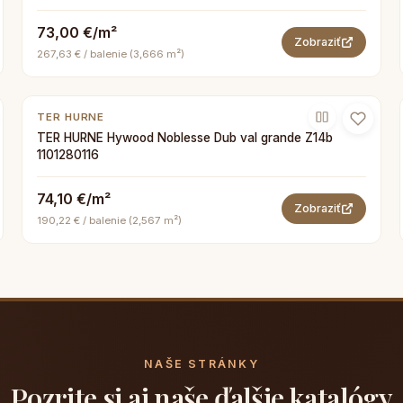
73,00 €/m²
Zobraziť
267,63 € / balenie (3,666 m²)
TER HURNE
TER HURNE Hywood Noblesse Dub val grande Z14b
1101280116
74,10 €/m²
Zobraziť
190,22 € / balenie (2,567 m²)
NAŠE STRÁNKY
Pozrite si aj naše ďalšie katalógy