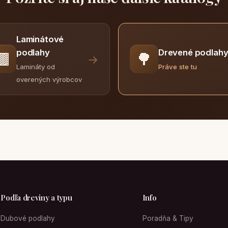
Laminátové
Drevené podlah
podlahy
🟫
🌳
→
Práve ste tu
Lamináty od
overených výrobcov
Podľa dreviny a typu
Info
Dubové podlahy
Poradňa & Tipy