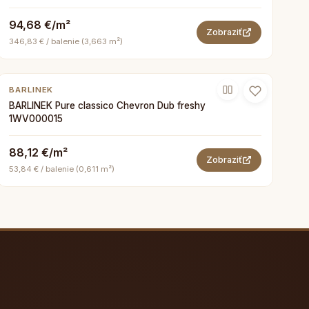
94,68 €/m²
Zobraziť
346,83 € / balenie (3,663 m²)
BARLINEK
BARLINEK Pure classico Chevron Dub freshy
1WV000015
88,12 €/m²
Zobraziť
53,84 € / balenie (0,611 m²)