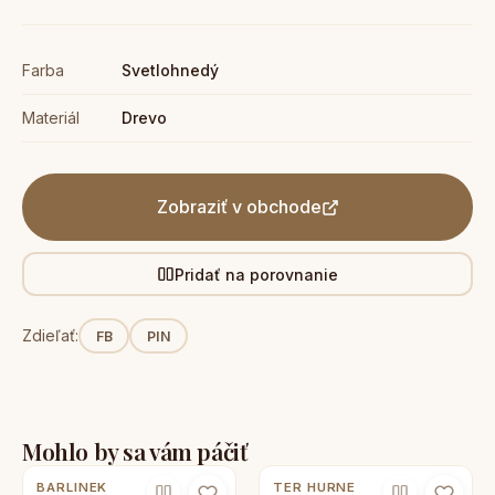
Farba
Svetlohnedý
Materiál
Drevo
Zobraziť v obchode
Pridať na porovnanie
Zdieľať:
FB
PIN
Mohlo by sa vám páčiť
BARLINEK
TER HURNE