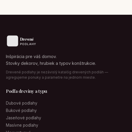
Inšpirácia pre váš domov.
Stovky dekorov, hrubiek a typov konštrukcie.
Drevené podlahy je nezávislý katalóg drevených podláh —
agregujeme ponuky a parametre na jednom mieste.
Podľa dreviny a typu
Dubové podlahy
Bukové podlahy
Jaseňové podlahy
Masívne podlahy