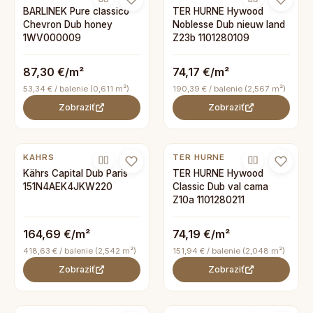
BARLINEK Pure classico
TER HURNE Hywood
Chevron Dub honey
Noblesse Dub nieuw land
1WV000009
Z23b 1101280109
87,30 €/m²
74,17 €/m²
53,34 € / balenie (0,611 m²)
190,39 € / balenie (2,567 m²)
Zobraziť
Zobraziť
KAHRS
TER HURNE
Kährs Capital Dub Paris
TER HURNE Hywood
151N4AEK4JKW220
Classic Dub val cama
Z10a 1101280211
164,69 €/m²
74,19 €/m²
418,63 € / balenie (2,542 m²)
151,94 € / balenie (2,048 m²)
Zobraziť
Zobraziť