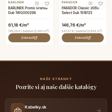
BARLINEK
PARADOR
BARLINEK Promo Grande
PARADOR Classic 3060
Dub 1WG000298
Select Dub 1518123
61,18 €/m²
146,76 €/m²
138,26 € / balenie (2,260 m²)
537,57 € / balenie (3,663 m²)
Zobraziť
Zobraziť
NAŠE STRÁNKY
Pozrite si aj naše ďalšie katalógy
Kabelky.sk
👜
→