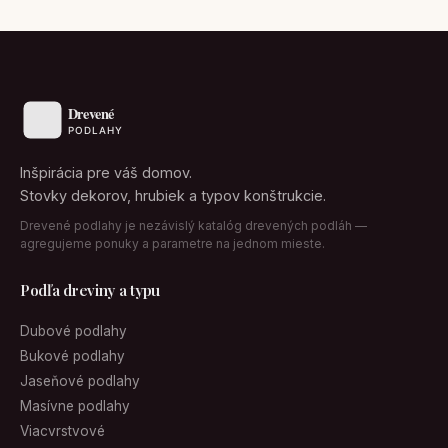
Inšpirácia pre váš domov.
Stovky dekorov, hrubiek a typov konštrukcie.
Drevené podlahy je nezávislý katalóg drevených podláh —
agregujeme ponuky a parametre na jednom mieste.
Podľa dreviny a typu
Dubové podlahy
Bukové podlahy
Jaseňové podlahy
Masívne podlahy
Viacvrstvové