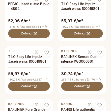
BEFAG Jaseň rustic B 556
TILO Easy Life impulz
- 4894
Jaseň weiss 100016801
52,06 €/m²
55,97 €/m²
131,91 € / balenie (2,534 m²)
130,25 € / balenie (2,327 m²)
Zobraziť
Zobraziť
TILO
BARLINEK
TILO Easy Life impulz
BARLINEK Senses Dub
Jaseň weiss 100016801
intense 1WG000561
55,97 €/m²
80,74 €/m²
130,25 € / balenie (2,327 m²)
256,42 € / balenie (3,176 m²)
Zobraziť
Zobraziť
BARLINEK
KAHRS
BARLINIEK Pure Grande
KAHRS Life authentic