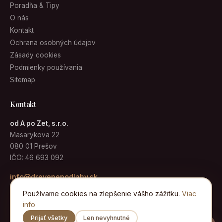
Poradňa & Tipy
O nás
Kontakt
Ochrana osobných údajov
Zásady cookies
Podmienky používania
Sitemap
Kontakt
od A po Zet, s.r.o.
Masarykova 22
080 01 Prešov
IČO: 46 693 092
info@drevenepodlahy.sk
Používame cookies na zlepšenie vášho zážitku.
Viac
info
Prijať všetky
Len nevyhnutné
© 2026 Drevené podlahy · od A po Zet, s.r.o. · Všetky práva