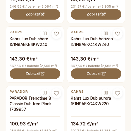
246,85 € / balenie (2,094 m²)
201,27 € / balenie (2,905 m²)
Zobraziť
Zobraziť
KAHRS
KAHRS
Kährs Lux Dub shore
Kährs Lux Dub horizon
151N8AEKE4KW240
151N8AEKC4KW240
143,30 €/m²
143,30 €/m²
367,56 € / balenie (2,565 m²)
367,56 € / balenie (2,565 m²)
Zobraziť
Zobraziť
PARADOR
KAHRS
PARADOR Trendtime 8
Kährs Lux Dub aurora
Classic Dub tree Plank
151N9AEKC4KW220
1739957
100,93 €/m²
134,72 €/m²
288,55 € / balenie (2,859 m²)
321,72 € / balenie (2,388 m²)