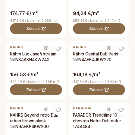
174,77 €/m²
94,24 €/m²
417,34 € / balenie (2,388 m²)
258,31 € / balenie (2,741 m²)
Zobraziť
Zobraziť
KAHRS
KAHRS
Kährs Lux Jaseň stream
Kährs Capital Dub Paris
151N8AAKH4KW240
151N4AEK4JKW220
156,53 €/m²
164,18 €/m²
401,49 € / balenie (2,565 m²)
417,34 € / balenie (2,542 m²)
Zobraziť
Zobraziť
KAHRS
PARADOR
KAHRS Beyond retro Dub
PARADOR Trendtime 10
urban brown plank
chevron Natur Dub natur
151N9AEKP4KW200
1748484