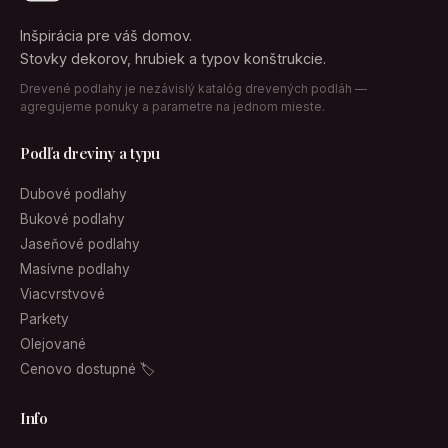
Inšpirácia pre váš domov.
Stovky dekorov, hrubiek a typov konštrukcie.
Drevené podlahy je nezávislý katalóg drevených podláh —
agregujeme ponuky a parametre na jednom mieste.
Podľa dreviny a typu
Dubové podlahy
Bukové podlahy
Jaseňové podlahy
Masívne podlahy
Viacvrstvové
Parkety
Olejované
Cenovo dostupné 🏷
Info