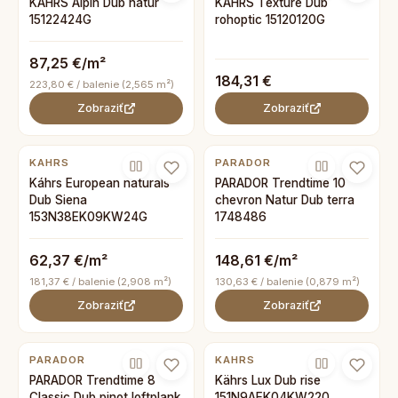
KAHRS Alpin Dub natur
KAHRS Texture Dub
15122424G
rohoptic 15120120G
87,25 €/m²
184,31 €
223,80 € / balenie (2,565 m²)
Zobraziť
Zobraziť
KAHRS
PARADOR
Káhrs European naturals
PARADOR Trendtime 10
Dub Siena
chevron Natur Dub terra
153N38EK09KW24G
1748486
62,37 €/m²
148,61 €/m²
181,37 € / balenie (2,908 m²)
130,63 € / balenie (0,879 m²)
Zobraziť
Zobraziť
PARADOR
KAHRS
PARADOR Trendtime 8
Kährs Lux Dub rise
Classic Dub pinot loftplank
151N9AEK04KW220