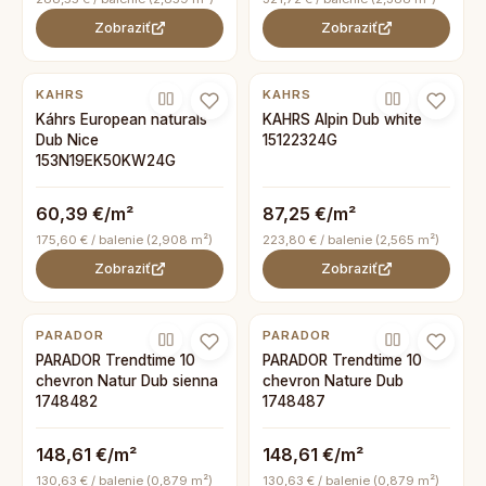
Zobraziť
Zobraziť
KAHRS
KAHRS
Káhrs European naturals
KAHRS Alpin Dub white
Dub Nice
15122324G
153N19EK50KW24G
60,39 €/m²
87,25 €/m²
175,60 € / balenie (2,908 m²)
223,80 € / balenie (2,565 m²)
Zobraziť
Zobraziť
PARADOR
PARADOR
PARADOR Trendtime 10
PARADOR Trendtime 10
chevron Natur Dub sienna
chevron Nature Dub
1748482
1748487
148,61 €/m²
148,61 €/m²
130,63 € / balenie (0,879 m²)
130,63 € / balenie (0,879 m²)