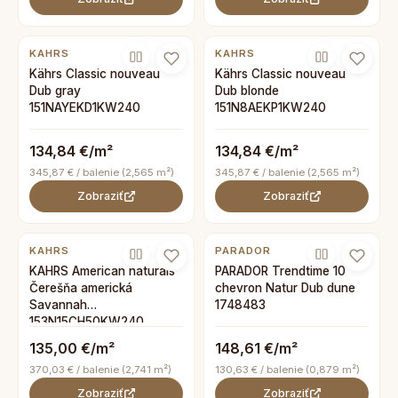
KAHRS
KAHRS
Kährs Classic nouveau
Kährs Classic nouveau
Dub gray
Dub blonde
151NAYEKD1KW240
151N8AEKP1KW240
134,84 €/m²
134,84 €/m²
345,87 € / balenie (2,565 m²)
345,87 € / balenie (2,565 m²)
Zobraziť
Zobraziť
KAHRS
PARADOR
KAHRS American naturals
PARADOR Trendtime 10
Čerešňa americká
chevron Natur Dub dune
Savannah
1748483
153N15CH50KW240
135,00 €/m²
148,61 €/m²
370,03 € / balenie (2,741 m²)
130,63 € / balenie (0,879 m²)
Zobraziť
Zobraziť