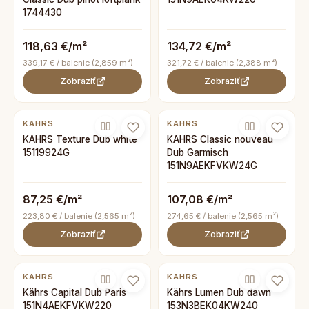
1744430
118,63 €/m²
134,72 €/m²
339,17 € / balenie (2,859 m²)
321,72 € / balenie (2,388 m²)
Zobraziť
Zobraziť
KAHRS
KAHRS
KAHRS Texture Dub white
KAHRS Classic nouveau
15119924G
Dub Garmisch
151N9AEKFVKW24G
87,25 €/m²
107,08 €/m²
223,80 € / balenie (2,565 m²)
274,65 € / balenie (2,565 m²)
Zobraziť
Zobraziť
KAHRS
KAHRS
Kährs Capital Dub Paris
Kährs Lumen Dub dawn
151N4AEKFVKW220
153N3BEK04KW240