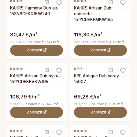
KAHRS
KAHRS
KAHRS Harmony Dub ale
KAHRS Artisan Dub
153N6CEKQ1KW240
concrete
151YCDEKFMKW195
80,47 €/m²
116,30 €/m²
220,56 € / balenie (2,741 m²)
238,07 € / balenie (2,047 m²)
Zobraziť
Zobraziť
KAHRS
KPP
KAHRS Artisan Dub oyster
KPP Antique Dub saray
151YCDEKFVKW195
15007
106,79 €/m²
69,28 €/m²
218,59 € / balenie (2,047 m²)
201,27 € / balenie (2,905 m²)
Zobraziť
Zobraziť
KAHRS
KAHRS