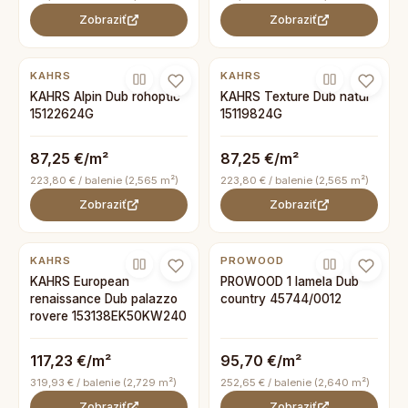
Zobraziť
Zobraziť
KAHRS
KAHRS
KAHRS Alpin Dub rohoptic
KAHRS Texture Dub natur
15122624G
15119824G
87,25 €/m²
87,25 €/m²
223,80 € / balenie (2,565 m²)
223,80 € / balenie (2,565 m²)
Zobraziť
Zobraziť
KAHRS
PROWOOD
KAHRS European
PROWOOD 1 lamela Dub
renaissance Dub palazzo
country 45744/0012
rovere 153138EK50KW240
117,23 €/m²
95,70 €/m²
319,93 € / balenie (2,729 m²)
252,65 € / balenie (2,640 m²)
Zobraziť
Zobraziť