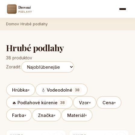
Domov
›
Hrubé podlahy
Hrubé podlahy
38 produktov
Zoradiť:
Hrúbka
💧 Vodeodolné
38
🔥 Podlahové kúrenie
Vzor
Cena
38
Farba
Značka
Materiál