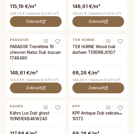
115,19 €/m²
148,61 €/m²
258,03 € / balenie (2,240 m²)
130,63 € / balenie (0,879 m²)
Zobraziť
Zobraziť
PARADOR
TER HURNE
PARADOR Trendtime 10
TER HURNE Wood Dub
chevron Natur Dub tuscan
durham TERDRBJ0107
1748490
148,61 €/m²
68,26 €/m²
130,63 € / balenie (0,879 m²)
168,66 € / balenie (2,471 m²)
Zobraziť
Zobraziť
KAHRS
KPP
Kährs Lux Dub ghost
KPP Antique Dub sokrates
151N51EKB4KW240
10172
117,88 €/m²
69,28 €/m²