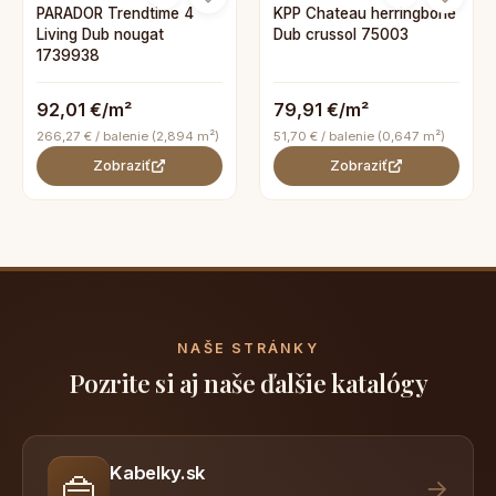
PARADOR Trendtime 4
KPP Chateau herringbone
Living Dub nougat
Dub crussol 75003
1739938
92,01 €/m²
79,91 €/m²
266,27 € / balenie (2,894 m²)
51,70 € / balenie (0,647 m²)
Zobraziť
Zobraziť
NAŠE STRÁNKY
Pozrite si aj naše ďalšie katalógy
Kabelky.sk
👜
→