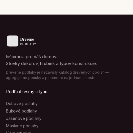
Inšpirácia pre váš domov.
Stovky dekorov, hrubiek a typov konštrukcie.
Drevené podlahy je nezávislý katalóg drevených podláh —
agregujeme ponuky a parametre na jednom mieste.
Podľa dreviny a typu
Dubové podlahy
Bukové podlahy
Jaseňové podlahy
Masívne podlahy