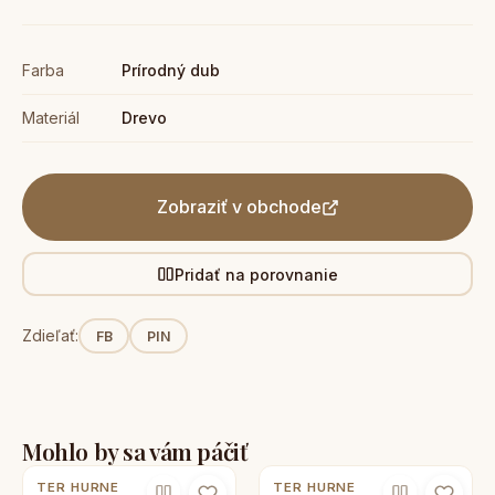
Farba
Prírodný dub
Materiál
Drevo
Zobraziť v obchode
Pridať na porovnanie
Zdieľať:
FB
PIN
Mohlo by sa vám páčiť
TER HURNE
TER HURNE