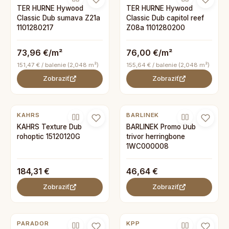
TER HURNE Hywood
TER HURNE Hywood
Classic Dub sumava Z21a
Classic Dub capitol reef
1101280217
Z08a 1101280200
73,96 €/m²
76,00 €/m²
151,47 € / balenie (2,048 m²)
155,64 € / balenie (2,048 m²)
Zobraziť
Zobraziť
KAHRS
BARLINEK
KAHRS Texture Dub
BARLINEK Promo Dub
rohoptic 15120120G
trivor herringbone
1WC000008
184,31 €
46,64 €
Zobraziť
Zobraziť
PARADOR
KPP