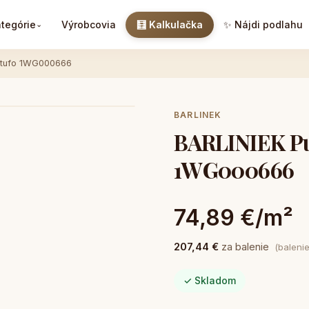
tegórie
Výrobcovia
🧮 Kalkulačka
✨ Nájdi podlahu
⌄
artufo 1WG000666
BARLINEK
BARLINIEK Pu
1WG000666
74,89 €/m²
207,44 €
za balenie
(baleni
✓ Skladom