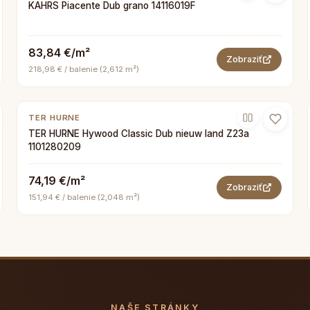
KAHRS Piacente Dub grano 14116019F
83,84 €/m²
Zobraziť
218,98 € / balenie (2,612 m²)
TER HURNE
TER HURNE Hywood Classic Dub nieuw land Z23a
1101280209
74,19 €/m²
Zobraziť
151,94 € / balenie (2,048 m²)
NAŠE STRÁNKY