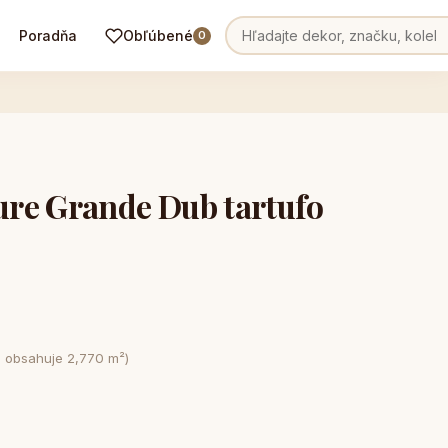
Poradňa
Obľúbené
0
re Grande Dub tartufo
e obsahuje 2,770 m²)