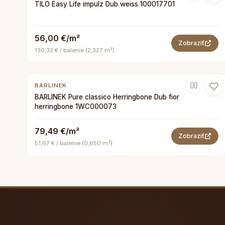
TILO Easy Life impulz Dub weiss 100017701
56,00 €/m²
Zobraziť
130,32 € / balenie (2,327 m²)
BARLINEK
BARLINEK Pure classico Herringbone Dub fior
herringbone 1WC000073
79,49 €/m²
Zobraziť
51,67 € / balenie (0,650 m²)