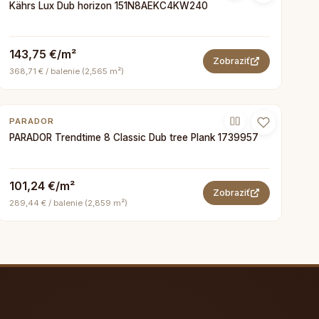
Kährs Lux Dub horizon 151N8AEKC4KW240
143,75 €/m²
Zobraziť
368,71 € / balenie (2,565 m²)
PARADOR
PARADOR Trendtime 8 Classic Dub tree Plank 1739957
101,24 €/m²
Zobraziť
289,44 € / balenie (2,859 m²)