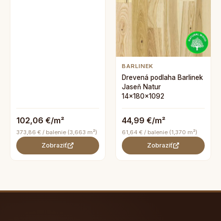
BARLINEK
Drevená podlaha Barlinek
Jaseň Natur
14x180x1092
102,06 €/m²
44,99 €/m²
373,86 € / balenie (3,663 m²)
61,64 € / balenie (1,370 m²)
Zobraziť
Zobraziť