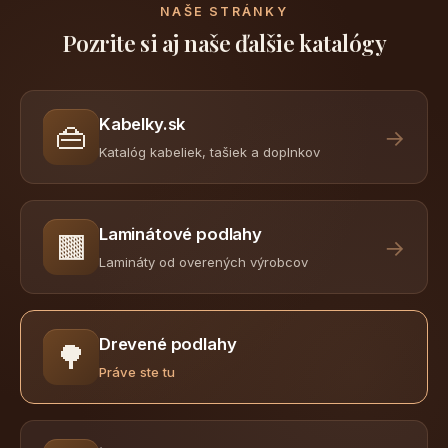
NAŠE STRÁNKY
Pozrite si aj naše ďalšie katalógy
Kabelky.sk
👜
→
Katalóg kabeliek, tašiek a doplnkov
Laminátové podlahy
🟫
→
Lamináty od overených výrobcov
Drevené podlahy
🌳
Práve ste tu