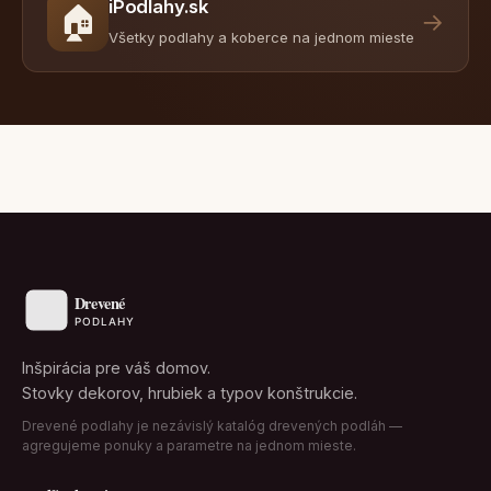
iPodlahy.sk
🏠
→
Všetky podlahy a koberce na jednom mieste
Inšpirácia pre váš domov.
Stovky dekorov, hrubiek a typov konštrukcie.
Drevené podlahy je nezávislý katalóg drevených podláh —
agregujeme ponuky a parametre na jednom mieste.