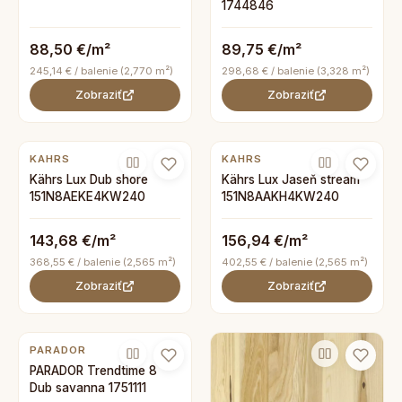
1744846
88,50 €/m²
89,75 €/m²
245,14 € / balenie (2,770 m²)
298,68 € / balenie (3,328 m²)
Zobraziť
Zobraziť
KAHRS
KAHRS
Kährs Lux Dub shore
Kährs Lux Jaseň stream
151N8AEKE4KW240
151N8AAKH4KW240
143,68 €/m²
156,94 €/m²
368,55 € / balenie (2,565 m²)
402,55 € / balenie (2,565 m²)
Zobraziť
Zobraziť
PARADOR
PARADOR Trendtime 8
Dub savanna 1751111