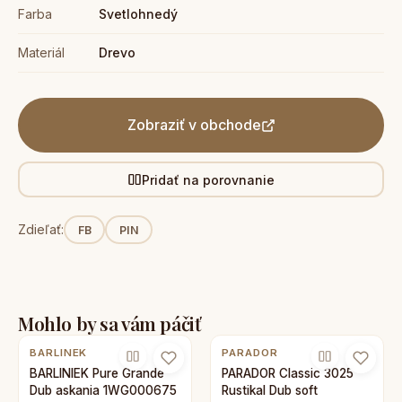
Farba
Svetlohnedý
Materiál
Drevo
Zobraziť v obchode
Pridať na porovnanie
Zdieľať:
FB
PIN
Mohlo by sa vám páčiť
BARLINEK
PARADOR
BARLINIEK Pure Grande
PARADOR Classic 3025
Dub askania 1WG000675
Rustikal Dub soft