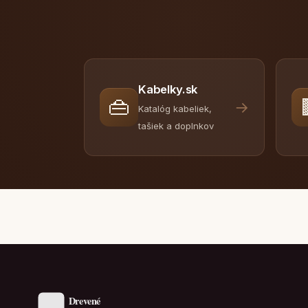
Kabelky.sk
👜
→
Katalóg kabeliek,
tašiek a doplnkov