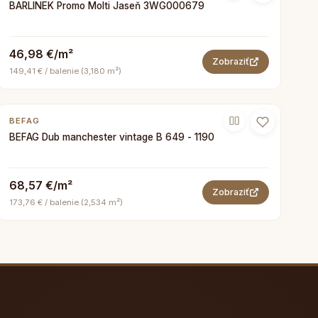
BARLINEK Promo Molti Jaseň 3WG000679
46,98 €/m²
Zobraziť
149,41 € / balenie (3,180 m²)
BEFAG
BEFAG Dub manchester vintage B 649 - 1190
68,57 €/m²
Zobraziť
173,76 € / balenie (2,534 m²)