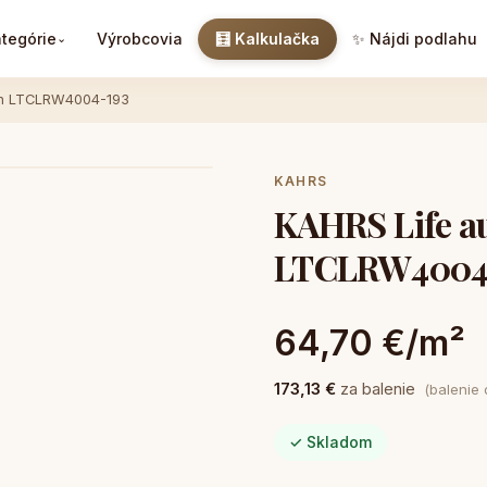
tegórie
Výrobcovia
🧮 Kalkulačka
✨ Nájdi podlahu
⌄
min LTCLRW4004-193
KAHRS
KAHRS Life a
LTCLRW4004
64,70 €/m²
173,13 €
za balenie
(balenie
✓ Skladom