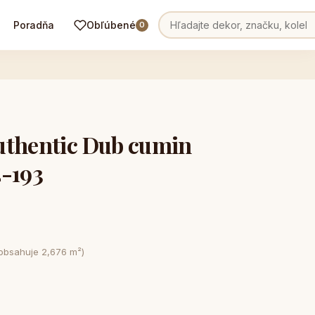
Poradňa
Obľúbené
0
uthentic Dub cumin
-193
 obsahuje 2,676 m²)