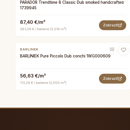
PARADOR Trendtime 8 Classic Dub smoked handcrafted
1739945
87,40 €/m²
Zobraziť
281,09 € / balenie (3,216 m²)
BARLINEK
BARLINIEK Pure Piccolo Dub conchi 1WG000609
56,63 €/m²
Zobraziť
113,26 € / balenie (2,000 m²)