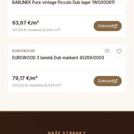
BARLINEK Pure vintage Piccolo Dub lager 1WG000611
63,67 €/m²
Zobraziť
127,34 € / balenie (2,000 m²)
EUROWOOD
EUROWOOD 3 lamelá Dub markant 45269/0003
79,17 €/m²
Zobraziť
200,62 € / balenie (2,534 m²)
NAŠE STRÁNKY