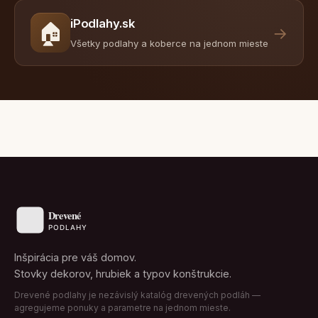
iPodlahy.sk
🏠
→
Všetky podlahy a koberce na jednom mieste
Inšpirácia pre váš domov.
Stovky dekorov, hrubiek a typov konštrukcie.
Drevené podlahy je nezávislý katalóg drevených podláh —
agregujeme ponuky a parametre na jednom mieste.