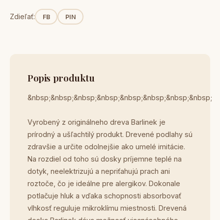
Zdieľať:
FB
PIN
Popis produktu
&nbsp;&nbsp;&nbsp;&nbsp;&nbsp;&nbsp;&nbsp;&nbsp;
Vyrobený z originálneho dreva Barlinek je
prírodný a ušľachtilý produkt. Drevené podlahy sú
zdravšie a určite odolnejšie ako umelé imitácie.
Na rozdiel od toho sú dosky príjemne teplé na
dotyk, neelektrizujú a nepriťahujú prach ani
roztoče, čo je ideálne pre alergikov. Dokonale
potlačuje hluk a vďaka schopnosti absorbovať
vlhkosť reguluje mikroklímu miestnosti. Drevená