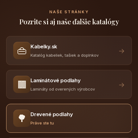
NAŠE STRÁNKY
Pozrite si aj naše ďalšie katalógy
Kabelky.sk
👜
→
Katalóg kabeliek, tašiek a doplnkov
Laminátové podlahy
🟫
→
Lamináty od overených výrobcov
Drevené podlahy
🌳
Práve ste tu