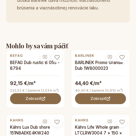
doska Barlinek dáva možnosť viacnásobného
brúsenia a viacnásobnej renovácie laku.
Mohlo by sa vám páčiť
BEFAG
BARLINEK
BEFAG Dub rustic B 055 -
BARLINEK Promo Grande
8794
Dub 1W8000023
92,15 €/m²
44,40 €/m²
233,52 € / balenie (2,534 m²)
40,40 € / balenie (0,910 m²)
Zobraziť
Zobraziť
KAHRS
KAHRS
Kährs Lux Dub shore
Kährs Life Whole grain
151N8AEKE4KW240
LTCLRW3004 7 × 150 ×