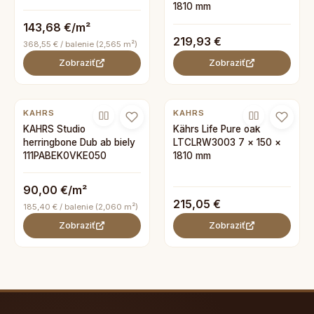
1810 mm
143,68 €/m²
219,93 €
368,55 € / balenie (2,565 m²)
Zobraziť
Zobraziť
KAHRS
KAHRS
KAHRS Studio
Kährs Life Pure oak
herringbone Dub ab biely
LTCLRW3003 7 × 150 ×
111PABEK0VKE050
1810 mm
90,00 €/m²
215,05 €
185,40 € / balenie (2,060 m²)
Zobraziť
Zobraziť