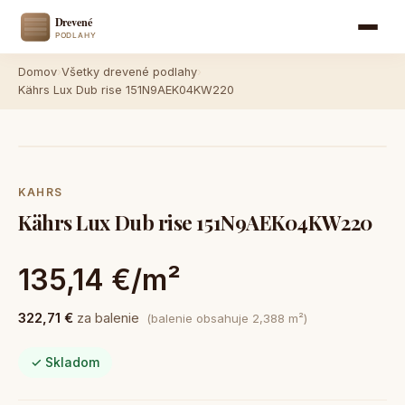
Domov
›
Všetky drevené podlahy
›
Kährs Lux Dub rise 151N9AEK04KW220
KAHRS
Kährs Lux Dub rise 151N9AEK04KW220
135,14 €/m²
322,71 €
za balenie
(balenie obsahuje 2,388 m²)
✓ Skladom