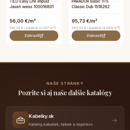
TILO Easy Life impulz
PARADOR Basic 11-5
Jaseň weiss 100016801
Classic Dub 1518262
56,00 €/m²
95,73 €/m²
130,32 € / balenie (2,327 m²)
389,53 € / balenie (4,069 m²)
Zobraziť
Zobraziť
NAŠE STRÁNKY
Pozrite si aj naše ďalšie katalógy
Kabelky.sk
👜
→
Katalóg kabeliek, tašiek a doplnkov