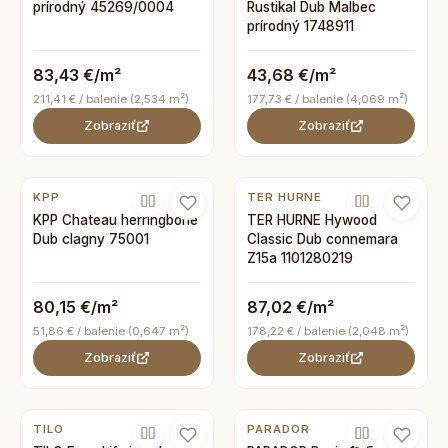
prírodný 45269/0004
Rustikal Dub Malbec
prírodný 1748911
83,43 €/m²
43,68 €/m²
211,41 € / balenie (2,534 m²)
177,73 € / balenie (4,069 m²)
Zobraziť
Zobraziť
KPP
TER HURNE
KPP Chateau herringbone
TER HURNE Hywood
Dub clagny 75001
Classic Dub connemara
Z15a 1101280219
80,15 €/m²
87,02 €/m²
51,86 € / balenie (0,647 m²)
178,22 € / balenie (2,048 m²)
Zobraziť
Zobraziť
TILO
PARADOR