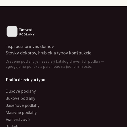
Inšpirácia pre váš domov.
Stovky dekorov, hrubiek a typov konštrukcie.
Drevené podlahy je nezávislý katalóg drevených podláh —
agregujeme ponuky a parametre na jednom mieste.
Podľa dreviny a typu
Dubové podlahy
Bukové podlahy
Jaseňové podlahy
Masívne podlahy
Viacvrstvové
Parkety