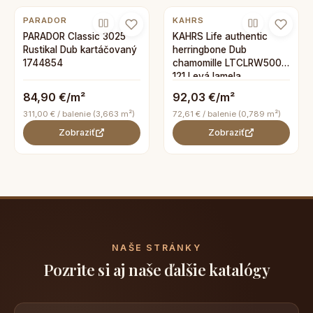
PARADOR
KAHRS
PARADOR Classic 3025
KAHRS Life authentic
Rustikal Dub kartáčovaný
herringbone Dub
1744854
chamomille LTCLRW5001-
121 Levá lamela
84,90 €/m²
92,03 €/m²
311,00 € / balenie (3,663 m²)
72,61 € / balenie (0,789 m²)
Zobraziť
Zobraziť
NAŠE STRÁNKY
Pozrite si aj naše ďalšie katalógy