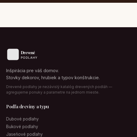
Inšpirácia pre váš domov.
Stovky dekorov, hrubiek a typov konštrukcie.
Drevené podlahy je nezávislý katalóg drevených podláh —
agregujeme ponuky a parametre na jednom mieste.
Podľa dreviny a typu
Dubové podlahy
Bukové podlahy
Jaseňové podlahy