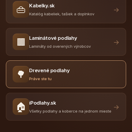
Kabelky.sk
👜
→
Katalóg kabeliek, tašiek a doplnkov
Laminátové podlahy
🟫
→
Lamináty od overených výrobcov
Drevené podlahy
🌳
Práve ste tu
iPodlahy.sk
🏠
→
Všetky podlahy a koberce na jednom mieste