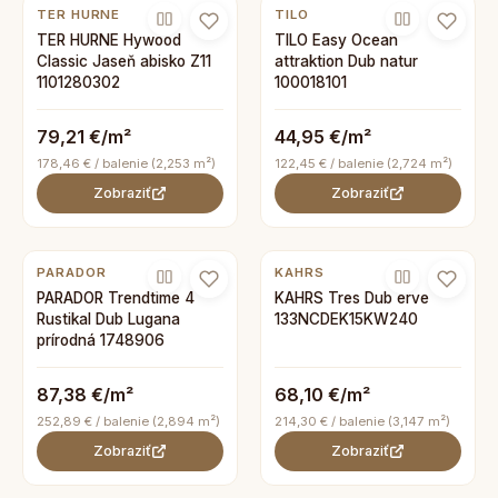
TER HURNE
TILO
TER HURNE Hywood
TILO Easy Ocean
Classic Jaseň abisko Z11
attraktion Dub natur
1101280302
100018101
79,21 €/m²
44,95 €/m²
178,46 € / balenie (2,253 m²)
122,45 € / balenie (2,724 m²)
Zobraziť
Zobraziť
PARADOR
KAHRS
PARADOR Trendtime 4
KAHRS Tres Dub erve
Rustikal Dub Lugana
133NCDEK15KW240
prírodná 1748906
87,38 €/m²
68,10 €/m²
252,89 € / balenie (2,894 m²)
214,30 € / balenie (3,147 m²)
Zobraziť
Zobraziť