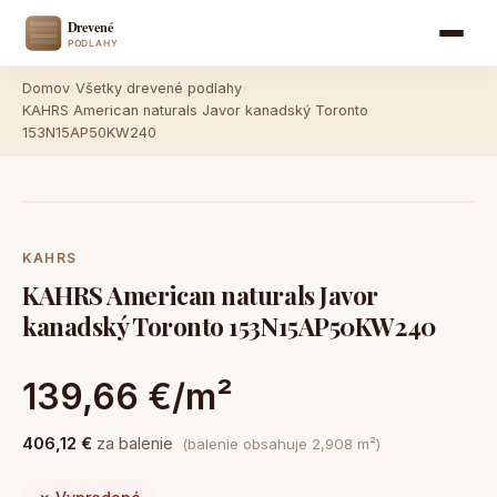
Domov
›
Všetky drevené podlahy
›
KAHRS American naturals Javor kanadský Toronto
153N15AP50KW240
KAHRS
KAHRS American naturals Javor
kanadský Toronto 153N15AP50KW240
139,66 €/m²
406,12 €
za balenie
(balenie obsahuje 2,908 m²)