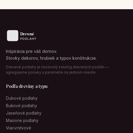
Inšpirácia pre váš domov.
Stovky dekorov, hrubiek a typov konštrukcie.
Drevené podlahy je nezávislý katalóg drevených podláh —
agregujeme ponuky a parametre na jednom mieste.
Podľa dreviny a typu
Dubové podlahy
Bukové podlahy
Jaseňové podlahy
Masívne podlahy
Viacvrstvové