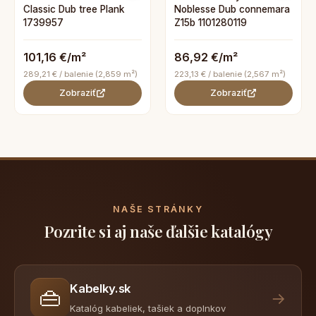
Classic Dub tree Plank
Noblesse Dub connemara
1739957
Z15b 1101280119
101,16 €/m²
86,92 €/m²
289,21 € / balenie (2,859 m²)
223,13 € / balenie (2,567 m²)
Zobraziť
Zobraziť
NAŠE STRÁNKY
Pozrite si aj naše ďalšie katalógy
Kabelky.sk
👜
→
Katalóg kabeliek, tašiek a doplnkov