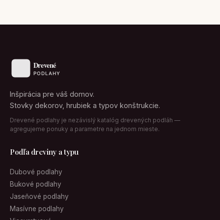
Inšpirácia pre váš domov.
Stovky dekorov, hrubiek a typov konštrukcie.
Drevené podlahy je nezávislý katalóg drevených podláh —
agregujeme ponuky a parametre na jednom mieste.
Podľa dreviny a typu
Dubové podlahy
Bukové podlahy
Jaseňové podlahy
Masívne podlahy