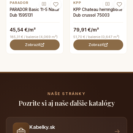
PARADOR
KPP
PARADOR Basic 11-5 Natur
KPP Chateau herringbone
Dub 1595131
Dub crussol 75003
45,54 €/m²
79,91 €/m²
185,31 € / balenie (4,069 m²)
51,70 € / balenie (0,647 m²)
Zobraziť
Zobraziť
NAŠE STRÁNKY
Pozrite si aj naše ďalšie katalógy
Kabelky.sk
👜
→