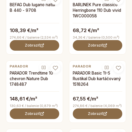
BEFAG Dub lugano natur
BARLINEK Pure classico
B 440 - 9708
Herringbone 110 Dub vivid
1WC000058
108,39 €/m²
68,72 €/m²
274,66 € / balenie (2,534 m²)
34,36 € / balenie (0,500 m²)
Zobraziť
Zobraziť
PARADOR
PARADOR
PARADOR Trendtime 10
PARADOR Basic 11-5
chevron Nature Dub
Rustikal Dub kartáčovaný
1748487
1518264
148,61 €/m²
67,55 €/m²
130,63 € / balenie (0,879 m²)
274,86 € / balenie (4,069 m²)
Zobraziť
Zobraziť