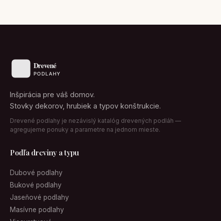
Inšpirácia pre váš domov.
Stovky dekorov, hrubiek a typov konštrukcie.
Drevené podlahy je nezávislý katalóg drevených podláh —
agregujeme ponuky a parametre na jednom mieste.
Podľa dreviny a typu
Dubové podlahy
Bukové podlahy
Jaseňové podlahy
Masívne podlahy