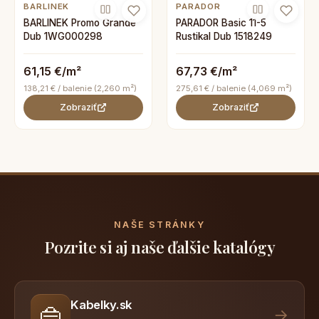
BARLINEK
PARADOR
BARLINEK Promo Grande
PARADOR Basic 11-5
Dub 1WG000298
Rustikal Dub 1518249
61,15 €/m²
67,73 €/m²
138,21 € / balenie (2,260 m²)
275,61 € / balenie (4,069 m²)
Zobraziť
Zobraziť
NAŠE STRÁNKY
Pozrite si aj naše ďalšie katalógy
Kabelky.sk
👜
→