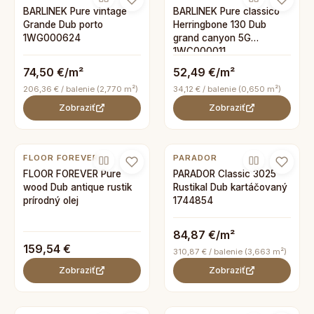
BARLINEK Pure vintage
BARLINEK Pure classico
Grande Dub porto
Herringbone 130 Dub
1WG000624
grand canyon 5G
1WC000011
74,50 €/m²
52,49 €/m²
206,36 € / balenie (2,770 m²)
34,12 € / balenie (0,650 m²)
Zobraziť
Zobraziť
FLOOR FOREVER
PARADOR
FLOOR FOREVER Pure
PARADOR Classic 3025
wood Dub antique rustik
Rustikal Dub kartáčovaný
prírodný olej
1744854
84,87 €/m²
159,54 €
310,87 € / balenie (3,663 m²)
Zobraziť
Zobraziť