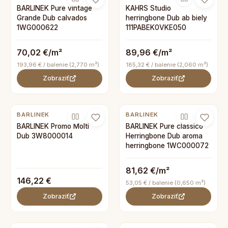
BARLINEK Pure vintage
KAHRS Studio
Grande Dub calvados
herringbone Dub ab biely
1WG000622
111PABEK0VKE050
70,02 €/m²
89,96 €/m²
193,96 € / balenie (2,770 m²)
185,32 € / balenie (2,060 m²)
Zobraziť
Zobraziť
BARLINEK
BARLINEK
BARLINEK Promo Molti
BARLINEK Pure classico
Dub 3W8000014
Herringbone Dub aroma
herringbone 1WC000072
81,62 €/m²
146,22 €
53,05 € / balenie (0,650 m²)
Zobraziť
Zobraziť