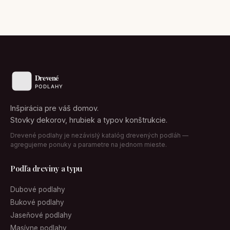
Inšpirácia pre váš domov.
Stovky dekorov, hrubiek a typov konštrukcie.
Drevené podlahy je nezávislý katalóg drevených podláh —
agregujeme ponuky a parametre na jednom mieste.
Podľa dreviny a typu
Dubové podlahy
Bukové podlahy
Jaseňové podlahy
Masívne podlahy