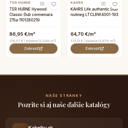
TER HURNE
KAHRS
TER HURNE Hywood
KAHRS Life authentic Dub
Classic Dub connemara
nutmeg LTCLRW4001-193
Z15a 1101280219
86,95 €/m²
64,70 €/m²
178,07 € / balenie (2,048 m²)
173,13 € / balenie (2,676 m²)
Zobraziť
Zobraziť
NAŠE STRÁNKY
Pozrite si aj naše ďalšie katalógy
Kabelky.sk