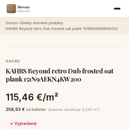
Domov
›
Všetky drevené podlahy
›
KAHRS Beyond retro Dub frosted oat plank 151N9AEKN4KW200
KAHRS
KAHRS Beyond retro Dub frosted oat
plank 151N9AEKN4KW200
115,46 €/m²
258,63 €
za balenie
(balenie obsahuje 2,240 m²)
✗ Vypredané