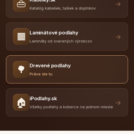
👜
→
Katalóg kabeliek, tašiek a doplnkov
Laminátové podlahy
🟫
→
Lamináty od overených výrobcov
Drevené podlahy
🌳
Práve ste tu
iPodlahy.sk
🏠
→
Všetky podlahy a koberce na jednom mieste