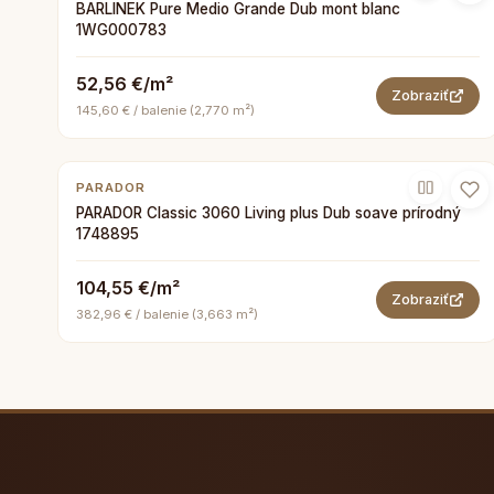
BARLINEK Pure Medio Grande Dub mont blanc
1WG000783
52,56 €/m²
Zobraziť
145,60 € / balenie (2,770 m²)
PARADOR
PARADOR Classic 3060 Living plus Dub soave prírodný
1748895
104,55 €/m²
Zobraziť
382,96 € / balenie (3,663 m²)