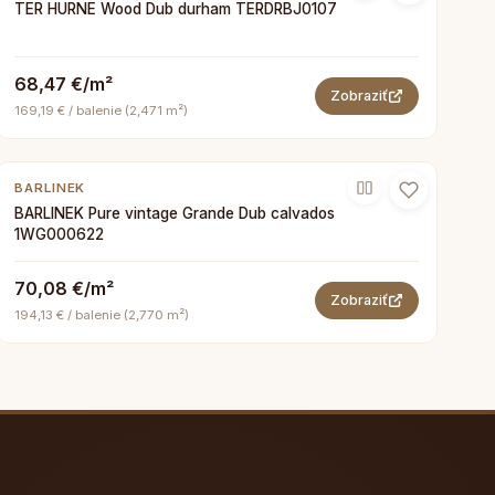
TER HURNE Wood Dub durham TERDRBJ0107
68,47 €/m²
Zobraziť
169,19 € / balenie (2,471 m²)
BARLINEK
BARLINEK Pure vintage Grande Dub calvados
1WG000622
70,08 €/m²
Zobraziť
194,13 € / balenie (2,770 m²)