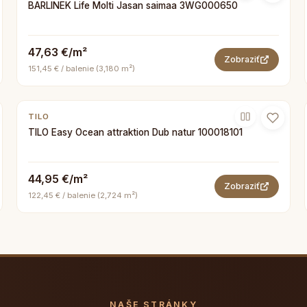
BARLINEK Life Molti Jasan saimaa 3WG000650
47,63 €/m²
Zobraziť
151,45 € / balenie (3,180 m²)
TILO
TILO Easy Ocean attraktion Dub natur 100018101
44,95 €/m²
Zobraziť
122,45 € / balenie (2,724 m²)
NAŠE STRÁNKY