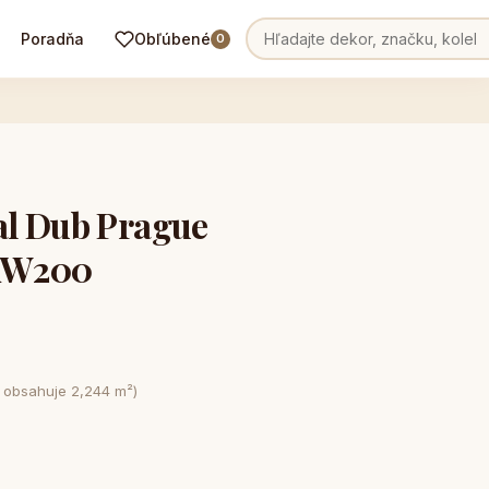
Poradňa
Obľúbené
0
l Dub Prague
KW200
e obsahuje 2,244 m²)