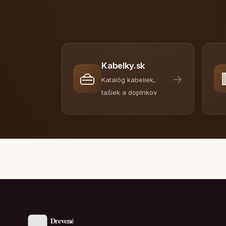
Kabelky.sk
👜
→
Katalóg kabeliek,
tašiek a doplnkov