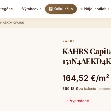
tegórie
Výrobcovia
🧮 Kalkulačka
✨ Nájdi podlahu
⌄
51N4AEKD4KW200
KAHRS
KAHRS Capita
151N4AEKD4
164,52 €/m²
369,18 €
za balenie
(baleni
✗ Vypredané