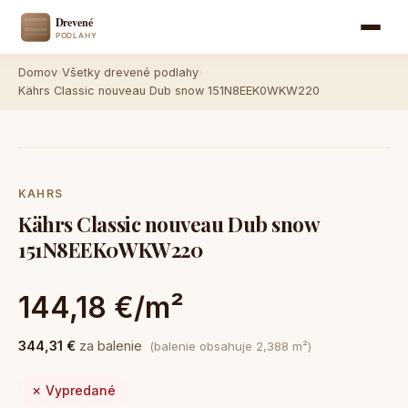
Domov
›
Všetky drevené podlahy
›
Kährs Classic nouveau Dub snow 151N8EEK0WKW220
KAHRS
Kährs Classic nouveau Dub snow
151N8EEK0WKW220
144,18 €/m²
344,31 €
za balenie
(balenie obsahuje 2,388 m²)
✗ Vypredané