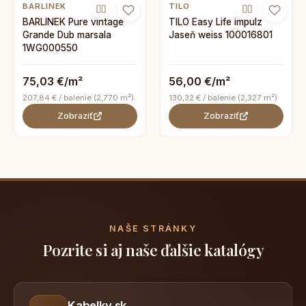
BARLINEK
TILO
BARLINEK Pure vintage
TILO Easy Life impulz
Grande Dub marsala
Jaseň weiss 100016801
1WG000550
75,03 €/m²
56,00 €/m²
207,84 € / balenie (2,770 m²)
130,32 € / balenie (2,327 m²)
Zobraziť
Zobraziť
NAŠE STRÁNKY
Pozrite si aj naše ďalšie katalógy
Kabelky.sk