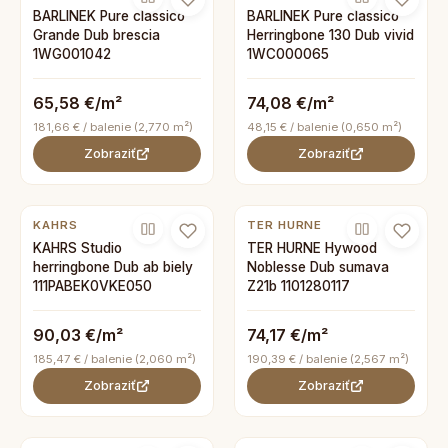
BARLINEK Pure classico
BARLINEK Pure classico
Grande Dub brescia
Herringbone 130 Dub vivid
1WG001042
1WC000065
65,58 €/m²
74,08 €/m²
181,66 € / balenie (2,770 m²)
48,15 € / balenie (0,650 m²)
Zobraziť
Zobraziť
KAHRS
TER HURNE
KAHRS Studio
TER HURNE Hywood
herringbone Dub ab biely
Noblesse Dub sumava
111PABEK0VKE050
Z21b 1101280117
90,03 €/m²
74,17 €/m²
185,47 € / balenie (2,060 m²)
190,39 € / balenie (2,567 m²)
Zobraziť
Zobraziť