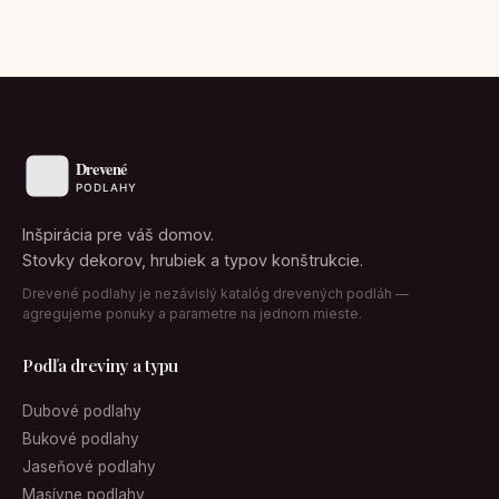
Inšpirácia pre váš domov.
Stovky dekorov, hrubiek a typov konštrukcie.
Drevené podlahy je nezávislý katalóg drevených podláh —
agregujeme ponuky a parametre na jednom mieste.
Podľa dreviny a typu
Dubové podlahy
Bukové podlahy
Jaseňové podlahy
Masívne podlahy