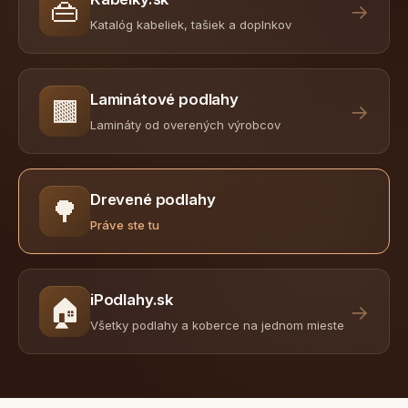
👜
→
Katalóg kabeliek, tašiek a doplnkov
Laminátové podlahy
🟫
→
Lamináty od overených výrobcov
Drevené podlahy
🌳
Práve ste tu
iPodlahy.sk
🏠
→
Všetky podlahy a koberce na jednom mieste