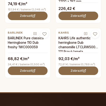
2200 x 192 mm
74,19 €/m²
226,42 €
151,94 € / balenie (2,048 m²)
Zobraziť
Zobraziť
BARLINEK
KAHRS
BARLINEK Pure classico
KAHRS Life authentic
Herringbone 110 Dub
herringbone Dub
freshy 1WC000059
chamomille LTCLRW5001-
121 Pravá lamela
68,82 €/m²
92,03 €/m²
34,41 € / balenie (0,500 m²)
72,61 € / balenie (0,789 m²)
Zobraziť
Zobraziť