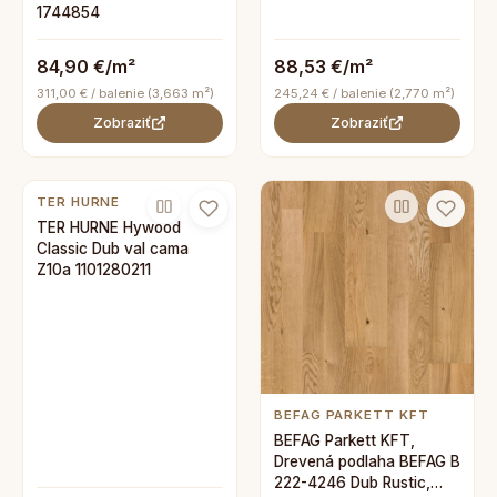
1744854
84,90 €/m²
88,53 €/m²
311,00 € / balenie (3,663 m²)
245,24 € / balenie (2,770 m²)
Zobraziť
Zobraziť
TER HURNE
TER HURNE Hywood
Classic Dub val cama
Z10a 1101280211
BEFAG PARKETT KFT
BEFAG Parkett KFT,
Drevená podlaha BEFAG B
222-4246 Dub Rustic,