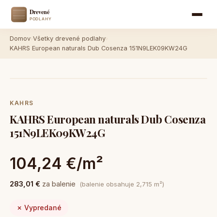
Domov
›
Všetky drevené podlahy
›
KAHRS European naturals Dub Cosenza 151N9LEK09KW24G
KAHRS
KAHRS European naturals Dub Cosenza
151N9LEK09KW24G
104,24 €/m²
283,01 €
za balenie
(balenie obsahuje 2,715 m²)
✗ Vypredané