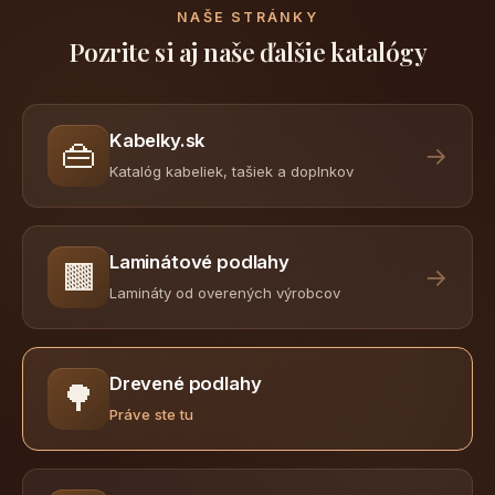
NAŠE STRÁNKY
Pozrite si aj naše ďalšie katalógy
Kabelky.sk
👜
→
Katalóg kabeliek, tašiek a doplnkov
Laminátové podlahy
🟫
→
Lamináty od overených výrobcov
Drevené podlahy
🌳
Práve ste tu