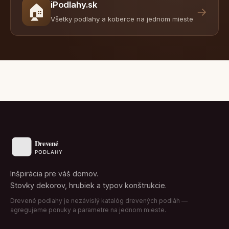
iPodlahy.sk
🏠
→
Všetky podlahy a koberce na jednom mieste
Inšpirácia pre váš domov.
Stovky dekorov, hrubiek a typov konštrukcie.
Drevené podlahy je nezávislý katalóg drevených podláh —
agregujeme ponuky a parametre na jednom mieste.