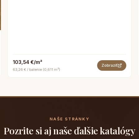
103,54 €/m²
Zobraziť
63,26 € / balenie (0,611 m²)
NAŠE STRÁNKY
Pozrite si aj naše ďalšie katalógy