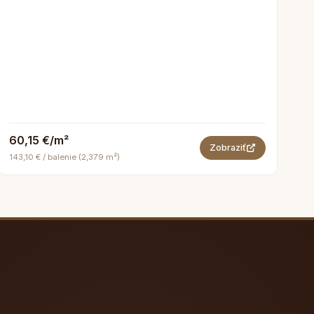
60,15 €/m²
Zobraziť
143,10 € / balenie (2,379 m²)