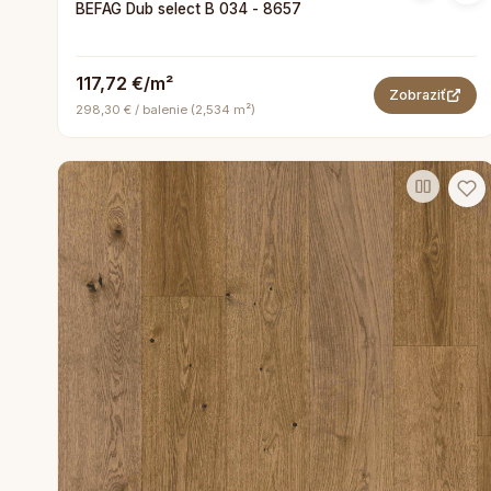
BEFAG Dub select B 034 - 8657
117,72 €/m²
Zobraziť
298,30 € / balenie (2,534 m²)