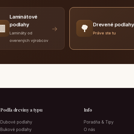
Laminátové
Drevené podlah
podlahy
🟫
🌳
→
Práve ste tu
Lamináty od
overených výrobcov
Podľa dreviny a typu
Info
Dubové podlahy
Poradňa & Tipy
Bukové podlahy
O nás