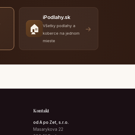
iPodlahy.sk
y
🏠
Všetky podlahy a
→
koberce na jednom
mieste
Kontakt
od A po Zet, s.r.o.
Masarykova 22