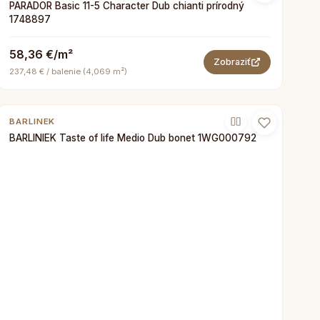
PARADOR Basic 11-5 Character Dub chianti prírodný
1748897
58,36 €/m²
Zobraziť
237,48 € / balenie (4,069 m²)
BARLINEK
BARLINIEK Taste of life Medio Dub bonet 1WG000792