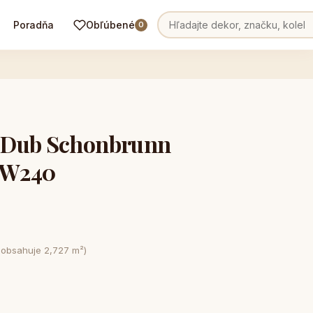
Poradňa
Obľúbené
0
 Dub Schonbrunn
KW240
 obsahuje 2,727 m²)