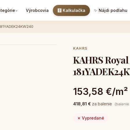
tegórie
Výrobcovia
🧮 Kalkulačka
✨ Nájdi podlahu
⌄
 181YADEK24KW240
KAHRS
KAHRS Royal
181YADEK24
153,58 €/m²
418,81 €
za balenie
(balenie
✗ Vypredané