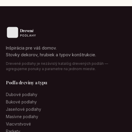
Inšpirácia pre váš domov.
Stovky dekorov, hrubiek a typov konštrukcie.
Drevené podlahy je nezávislý katalóg drevených podláh —
agregujeme ponuky a parametre na jednom mieste.
Podľa dreviny a typu
Dubové podlahy
Bukové podlahy
Jaseňové podlahy
Masívne podlahy
Viacvrstvové
Parkety