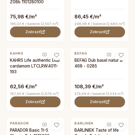
Z08b 1101280100
75,98 €/m²
86,45 €/m²
195,03 € / balenie (2,567 m²)
248,98 € / balenie (2,880 m²)
Zobraziť
Zobraziť
KAHRS
BEFAG
KAHRS Life authentic Dub
BEFAG Dub basel natur B
cardamom LTCLRW4011-
468 - 0285
193
62,56 €/m²
108,39 €/m²
167,40 € / balenie (2,676 m²)
274,66 € / balenie (2,534 m²)
Zobraziť
Zobraziť
PARADOR
BARLINEK
PARADOR Basic 11-5
BARLINIEK Taste of life