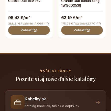
Classic Dub 1518262
Grande Dub banán song
1WG000538
95,43 €/m²
63,19 €/m²
388,31 € / balenie (4,069 m²)
175,03 € / balenie (2,770 m²)
Zobraziť
Zobraziť
NAŠE STRÁNKY
Pozrite si aj naše ďalšie katalógy
Kabelky.sk
👜
→
Katalóg kabeliek, tašiek a doplnkov