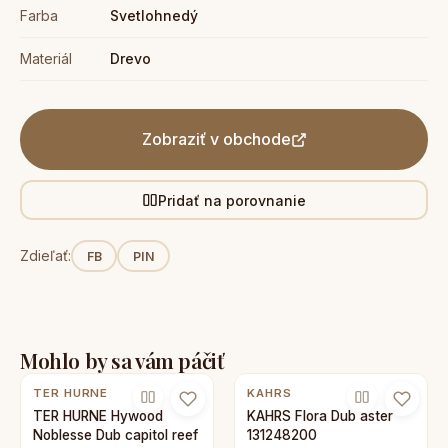
Farba
Svetlohnedý
Materiál
Drevo
Zobraziť v obchode
Pridať na porovnanie
Zdieľať:
FB
PIN
Mohlo by sa vám páčiť
TER HURNE
KAHRS
TER HURNE Hywood
KAHRS Flora Dub aster
Noblesse Dub capitol reef
131248200