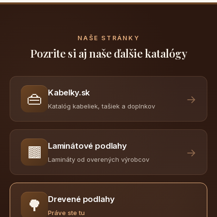
NAŠE STRÁNKY
Pozrite si aj naše ďalšie katalógy
Kabelky.sk
👜
→
Katalóg kabeliek, tašiek a doplnkov
Laminátové podlahy
🟫
→
Lamináty od overených výrobcov
Drevené podlahy
🌳
Práve ste tu