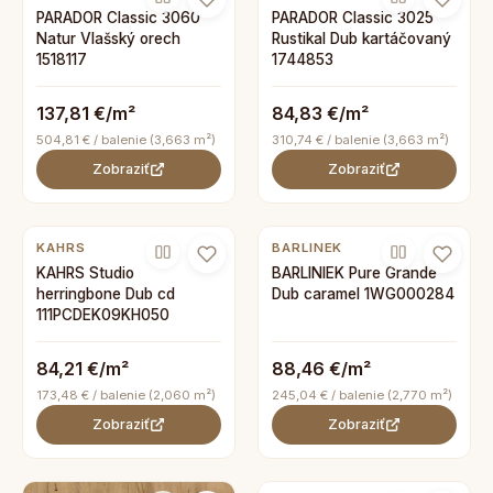
PARADOR Classic 3060
PARADOR Classic 3025
Natur Vlašský orech
Rustikal Dub kartáčovaný
1518117
1744853
137,81 €/m²
84,83 €/m²
504,81 € / balenie (3,663 m²)
310,74 € / balenie (3,663 m²)
Zobraziť
Zobraziť
KAHRS
BARLINEK
KAHRS Studio
BARLINIEK Pure Grande
herringbone Dub cd
Dub caramel 1WG000284
111PCDEK09KH050
84,21 €/m²
88,46 €/m²
173,48 € / balenie (2,060 m²)
245,04 € / balenie (2,770 m²)
Zobraziť
Zobraziť