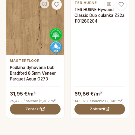
TER HURNE
TER HURNE Hywood
Classic Dub oulanka Z22a
1101280204
MASTERFLOOR
Podlaha dyhovana Dub
Bradford 8.5mm Veneer
Parquet Aqua O273
31,95 €/m²
69,86 €/m²
75,47 € / balenie (2,362 m²)
143,07 € / balenie (2,048 m²)
Zobraziť
Zobraziť