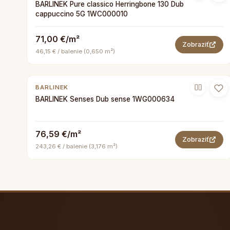
BARLINEK Pure classico Herringbone 130 Dub
cappuccino 5G 1WC000010
71,00 €/m²
Zobraziť
46,15 € / balenie (0,650 m²)
BARLINEK
BARLINEK Senses Dub sense 1WG000634
76,59 €/m²
Zobraziť
243,26 € / balenie (3,176 m²)