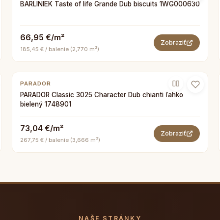
BARLINIEK Taste of life Grande Dub biscuits 1WG000630
66,95 €/m²
Zobraziť
185,45 € / balenie (2,770 m²)
PARADOR
PARADOR Classic 3025 Character Dub chianti ľahko
bielený 1748901
73,04 €/m²
Zobraziť
267,75 € / balenie (3,666 m²)
NAŠE STRÁNKY