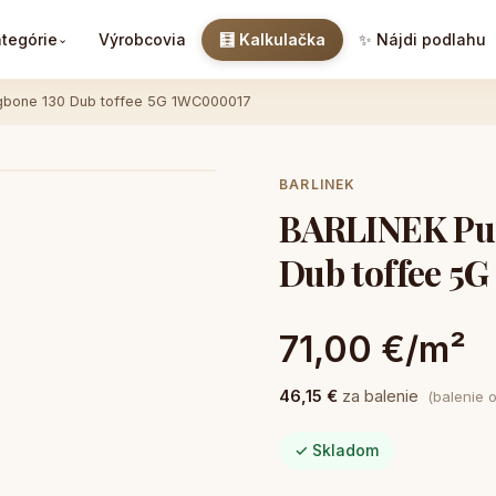
tegórie
Výrobcovia
🧮 Kalkulačka
✨ Nájdi podlahu
⌄
ngbone 130 Dub toffee 5G 1WC000017
BARLINEK
BARLINEK Pur
Dub toffee 5
71,00 €/m²
46,15 €
za balenie
(balenie 
✓ Skladom