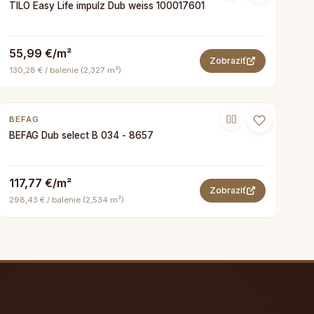
TILO Easy Life impulz Dub weiss 100017601
55,99 €/m²
Zobraziť
130,28 € / balenie (2,327 m²)
BEFAG
BEFAG Dub select B 034 - 8657
117,77 €/m²
Zobraziť
298,43 € / balenie (2,534 m²)