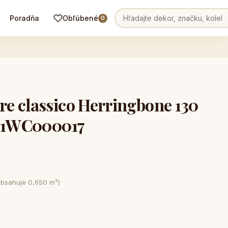
Poradňa
Obľúbené
0
e classico Herringbone 130
G 1WC000017
obsahuje 0,650 m²)