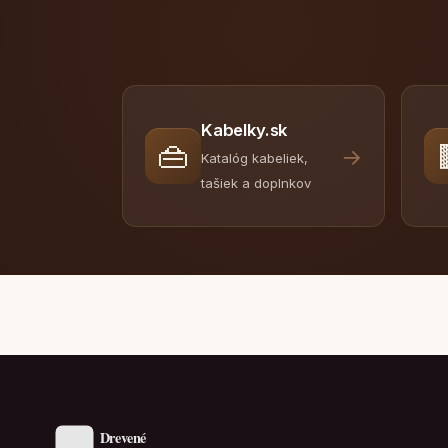
Kabelky.sk
👜
→
Katalóg kabeliek,
tašiek a doplnkov