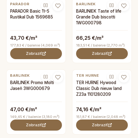
PARADOR
BARLINEK
PARADOR Basic 11-5
BARLINIEK Taste of life
Rustikal Dub 1569685
Grande Dub biscotti
1WG000798
43,70 €/m²
66,25 €/m²
177,83 € / balenie (4,069 m²)
183,51 € / balenie (2,770 m²)
Zobraziť
Zobraziť
BARLINEK
TER HURNE
BARLINEK Promo Molti
TER HURNE Hywood
Jaseň 3WG000679
Classic Dub nieuw land
Z23a 1101280209
47,00 €/m²
74,16 €/m²
149,45 € / balenie (3,180 m²)
151,87 € / balenie (2,048 m²)
Zobraziť
Zobraziť