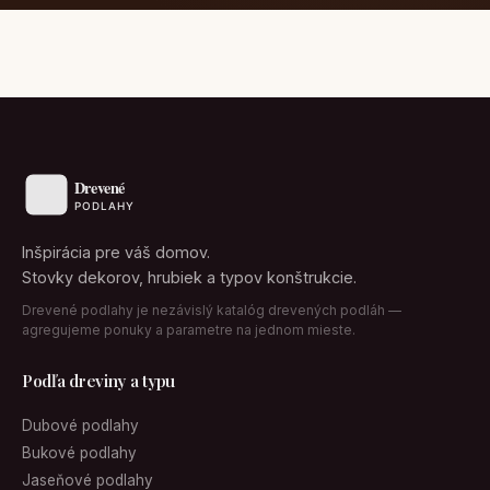
Inšpirácia pre váš domov.
Stovky dekorov, hrubiek a typov konštrukcie.
Drevené podlahy je nezávislý katalóg drevených podláh —
agregujeme ponuky a parametre na jednom mieste.
Podľa dreviny a typu
Dubové podlahy
Bukové podlahy
Jaseňové podlahy