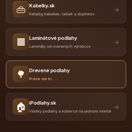
Kabelky.sk
👜
→
Katalóg kabeliek, tašiek a doplnkov
Laminátové podlahy
🟫
→
Lamináty od overených výrobcov
Drevené podlahy
🌳
Práve ste tu
iPodlahy.sk
🏠
→
Všetky podlahy a koberce na jednom mieste