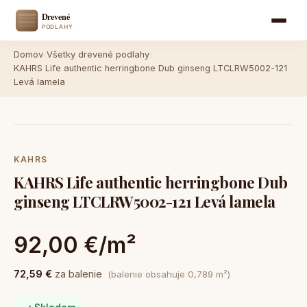
Domov
›
Všetky drevené podlahy
›
KAHRS Life authentic herringbone Dub ginseng LTCLRW5002-121
Levá lamela
KAHRS
KAHRS Life authentic herringbone Dub
ginseng LTCLRW5002-121 Levá lamela
92,00 €/m²
72,59 €
za balenie
(balenie obsahuje 0,789 m²)