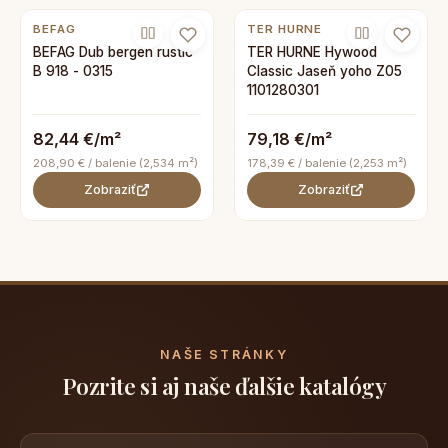
BEFAG
TER HURNE
BEFAG Dub bergen rustic
TER HURNE Hywood
B 918 - 0315
Classic Jaseň yoho Z05
1101280301
82,44 €/m²
79,18 €/m²
208,90 € / balenie (2,534 m²)
178,39 € / balenie (2,253 m²)
Zobraziť
Zobraziť
NAŠE STRÁNKY
Pozrite si aj naše ďalšie katalógy