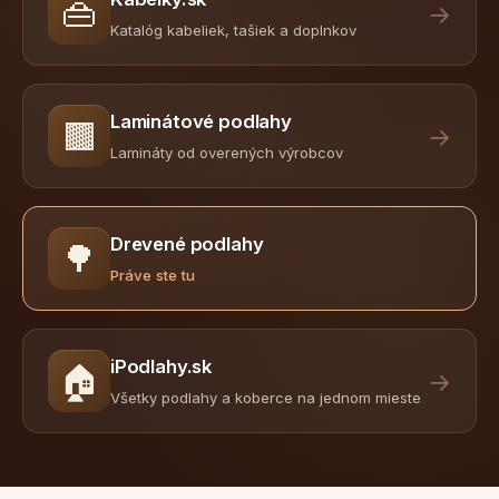
👜
→
Katalóg kabeliek, tašiek a doplnkov
Laminátové podlahy
🟫
→
Lamináty od overených výrobcov
Drevené podlahy
🌳
Práve ste tu
iPodlahy.sk
🏠
→
Všetky podlahy a koberce na jednom mieste