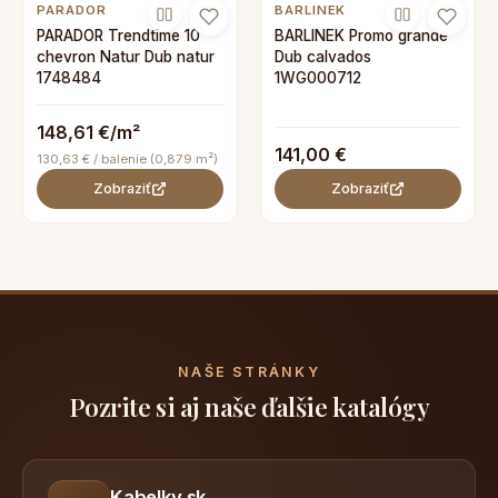
PARADOR
BARLINEK
PARADOR Trendtime 10
BARLINEK Promo grande
chevron Natur Dub natur
Dub calvados
1748484
1WG000712
148,61 €/m²
141,00 €
130,63 € / balenie (0,879 m²)
Zobraziť
Zobraziť
NAŠE STRÁNKY
Pozrite si aj naše ďalšie katalógy
Kabelky.sk