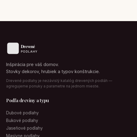
Inšpirácia pre váš domov.
Stovky dekorov, hrubiek a typov konštrukcie.
Drevené podlahy je nezávislý katalóg drevených podláh —
agregujeme ponuky a parametre na jednom mieste.
Podľa dreviny a typu
Dubové podlahy
Bukové podlahy
Jaseňové podlahy
Masívne podlahy