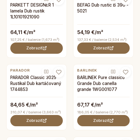
PARKETT DESIGNER 1
BEFAG Dub rustic B 390 -
lamela Dub rustik
5021
1L10101921090
64,11 €/m²
54,19 €/m²
107,25 € / balenie (1,673 m²)
137,33 € / balenie (2,534 m²)
Zobraziť
Zobraziť
PARADOR
BARLINEK
PARADOR Classic 3025
BARLINEK Pure classico
Rustikal Dub kartáčovaný
Grande Dub canella
1744853
grande 1WG001077
84,65 €/m²
67,17 €/m²
310,07 € / balenie (3,663 m²)
186,05 € / balenie (2,770 m²)
Zobraziť
Zobraziť