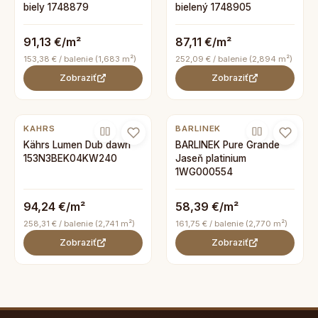
biely 1748879
bielený 1748905
91,13 €/m²
87,11 €/m²
153,38 € / balenie (1,683 m²)
252,09 € / balenie (2,894 m²)
Zobraziť
Zobraziť
KAHRS
BARLINEK
Kährs Lumen Dub dawn
BARLINEK Pure Grande
153N3BEK04KW240
Jaseň platinium
1WG000554
94,24 €/m²
58,39 €/m²
258,31 € / balenie (2,741 m²)
161,75 € / balenie (2,770 m²)
Zobraziť
Zobraziť