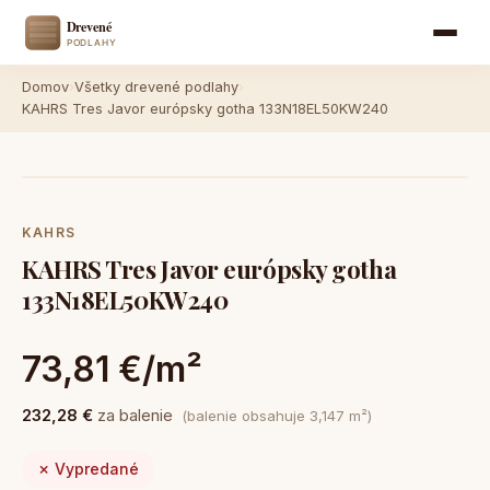
Domov
›
Všetky drevené podlahy
›
KAHRS Tres Javor európsky gotha 133N18EL50KW240
KAHRS
KAHRS Tres Javor európsky gotha
133N18EL50KW240
73,81 €/m²
232,28 €
za balenie
(balenie obsahuje 3,147 m²)
✗ Vypredané