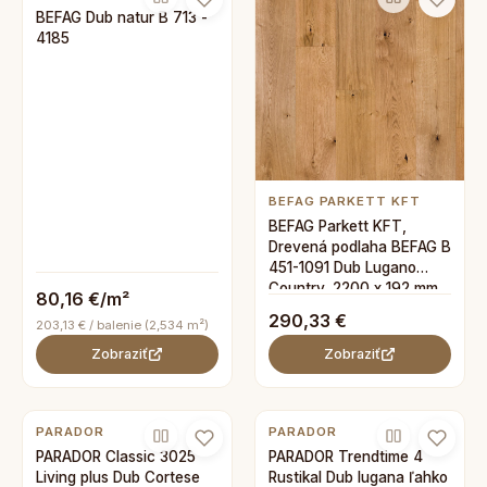
BEFAG Dub natur B 713 -
4185
BEFAG PARKETT KFT
BEFAG Parkett KFT,
Drevená podlaha BEFAG B
451-1091 Dub Lugano
Country, 2200 x 192 mm
80,16 €/m²
290,33 €
203,13 € / balenie (2,534 m²)
Zobraziť
Zobraziť
PARADOR
PARADOR
PARADOR Classic 3025
PARADOR Trendtime 4
Living plus Dub Cortese
Rustikal Dub lugana ľahko