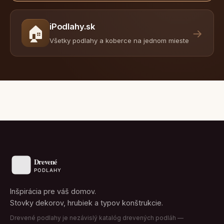
iPodlahy.sk
🏠
→
Všetky podlahy a koberce na jednom mieste
Inšpirácia pre váš domov.
Stovky dekorov, hrubiek a typov konštrukcie.
Drevené podlahy je nezávislý katalóg drevených podláh —