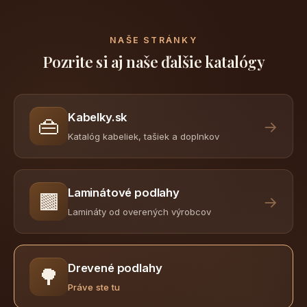
NAŠE STRÁNKY
Pozrite si aj naše ďalšie katalógy
Kabelky.sk
👜
→
Katalóg kabeliek, tašiek a doplnkov
Laminátové podlahy
🟫
→
Lamináty od overených výrobcov
Drevené podlahy
🌳
Práve ste tu